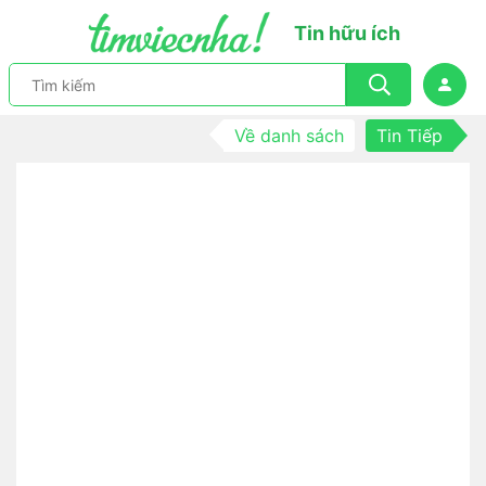
Tin hữu ích
Về danh sách
Tin Tiếp