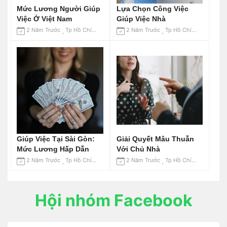
Mức Lương Người Giúp
Lựa Chọn Công Việc
Việc Ở Việt Nam
Giúp Việc Nhà
2 Năm Trước
Tp Hồ Chí Minh
2 Năm Trước
Tp Hồ Chí Minh
Giúp Việc Tại Sài Gòn:
Giải Quyết Mâu Thuẫn
Mức Lương Hấp Dẫn
Với Chủ Nhà
2 Năm Trước
Tp Hồ Chí Minh
2 Năm Trước
Tp Hồ Chí Minh
Hội nhóm Facebook