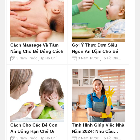
Cách Massage Và Tắm
Gợi Ý Thực Đơn Siêu
Nắng Cho Bé Đúng Cách
Ngon Ăn Dặm Cho Bé
3 Năm Trước
Tp Hồ Chí Minh
3 Năm Trước
Tp Hồ Chí Minh
Cách Cho Các Bé Con
Tình Hình Giúp Việc Nhà
Ăn Uống Hạn Chế Ói
Năm 2024: Nhu Cầu
Tăng Cao
3 Năm Trước
Tp Hồ Chí Minh
2 Năm Trước
Tp Hồ Chí Minh