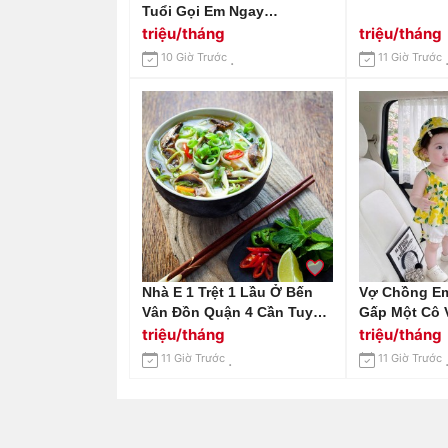
Tuổi Gọi Em Ngay
0966529171
triệu/tháng
triệu/tháng
10 Giờ Trước
11 Giờ Trước
Nhà E 1 Trệt 1 Lầu Ở Bến
Vợ Chồng E
Vân Đồn Quận 4 Cần Tuyển
Gấp Một Cô 
Chị Giúp Việc Lương 14tr Ạ
Tháng Tuổi, 
triệu/tháng
triệu/tháng
Đường Tân 
11 Giờ Trước
11 Giờ Trước
Vấp.