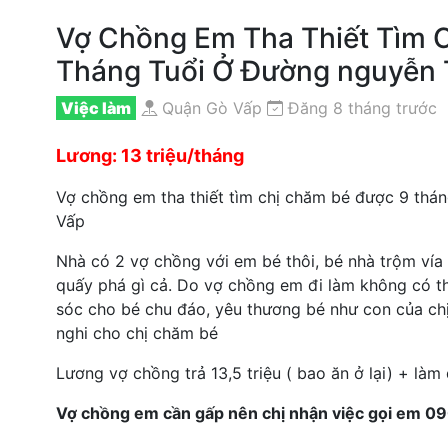
Vợ Chồng Em Tha Thiết Tìm 
Tháng Tuổi Ở Đường nguyễn 
Việc làm
Quận Gò Vấp
Đăng 8 tháng trước
Lương: 13 triệu/tháng
Vợ chồng em tha thiết tìm chị chăm bé được 9 thá
Vấp
Nhà có 2 vợ chồng với em bé thôi, bé nhà trộm vía 
quấy phá gì cả. Do vợ chồng em đi làm không có t
sóc cho bé chu đáo, yêu thương bé như con của chị
nghi cho chị chăm bé
Lương vợ chồng trả 13,5 triệu ( bao ăn ở lại) + là
Vợ chồng em cần gấp nên chị nhận việc gọi em