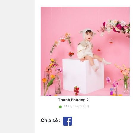
Thanh Phương 2
•
Đang hoạt động
Chia sẻ :