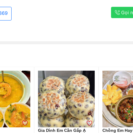
Gọi 
869
Gia Dình Em Cần Gấp Ạ
Chồng Em Hay 