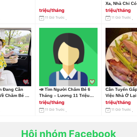
Xa, Nhà Chỉ C
Cần Gấp 1 Chị 
triệu/tháng
triệu/tháng
Nhà Tại Huỳnh
11 Giờ Trước
11 Giờ Trước
Quận 7 Lương 
Ăn Ở.
m Đang Cần
📣 Tìm Người Chăm Bé 6
Cần Tuyển Gấp
Về Chăm Bé 4
Tháng – Lương 11 Triệu
Việc Nhà Ở Lại
Làm Ở Lại Tại
Khởi Điểm Địa Chỉ: Biên
Bình Lương 10-
triệu/tháng
triệu/tháng
Sơn, Quận Gò
Hoà – Đồng Nai.
Tháng
11 Giờ Trước
11 Giờ Trước
Hội nhóm Facebook