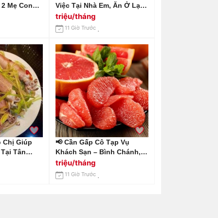
ó 2 Mẹ Con
Việc Tại Nhà Em, Ăn Ở Lại
Giúp Việc
Nhà Em Ở Chung Cư
triệu/tháng
 Tấn Phát
Estella Heights Q2 Lương
11 Giờ Trước
12 Triệu Bao
Em Gửi 13 Triệu
 Chị Giúp
📢 Cần Gấp Cô Tạp Vụ
 Tại Tân
Khách Sạn – Bình Chánh,
12 Triệu /
Long An 📢 Gọi Em
triệu/tháng
0966529171
11 Giờ Trước