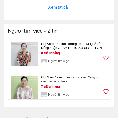
Xem tất cả
Người tìm việc
-
2
tin
Chị Sạch Thị Thu Hương sn 1974 Quê Lâm
Đồng nhận CHĂM BÉ TỪ SƠ SINH – LỚN,
PHỤ VIỆC NHÀ
8 triệu/tháng
Người tìm việc
2 Years Ago
Chị Nam đa năng mọi công việc đang tìm
việc bao ăn ở lại a
7 triệu/tháng
Người tìm việc
2 Years Ago