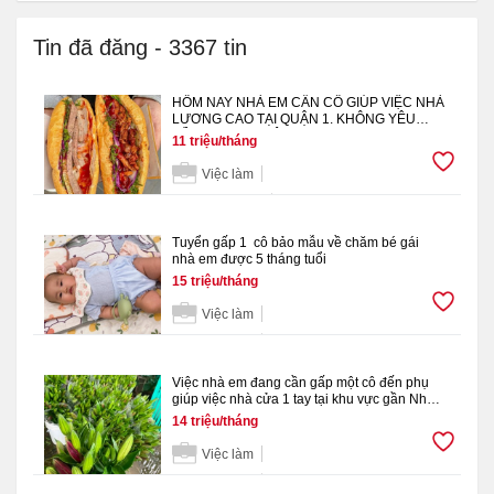
Tin đã đăng
-
3367
tin
HÔM NAY NHÀ EM CẦN CÔ GIÚP VIỆC NHÀ
LƯƠNG CAO TẠI QUẬN 1. KHÔNG YÊU
CẦU KINH NGHIỆM
11 triệu/tháng
Việc làm
11 Minutes Ago
Tuyển gấp 1 cô bảo mẫu về chăm bé gái
nhà em được 5 tháng tuổi
15 triệu/tháng
Việc làm
19 Hours Ago
Việc nhà em đang cần gấp một cô đến phụ
giúp việc nhà cửa 1 tay tại khu vực gần Nhà
thờ Tân Hương, quận Tân Phú.
14 triệu/tháng
Việc làm
21 Hours Ago