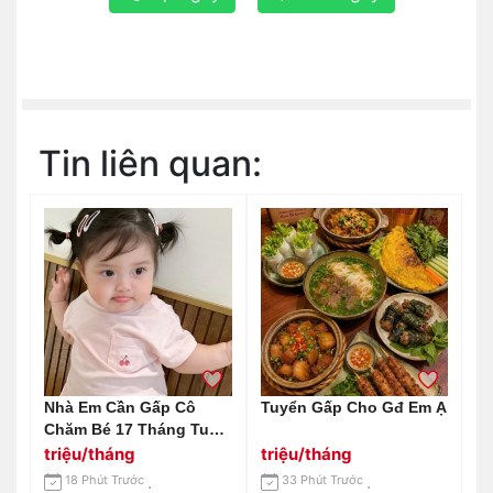
Tin liên quan:
Nhà Em Cần Gấp Cô
Tuyển Gấp Cho Gđ Em Ạ
Chăm Bé 17 Tháng Tuổi
Ở Quận 2, Bé Ngoan, Dễ
triệu/tháng
triệu/tháng
Thương Lắm Ạ.
18 Phút Trước
33 Phút Trước