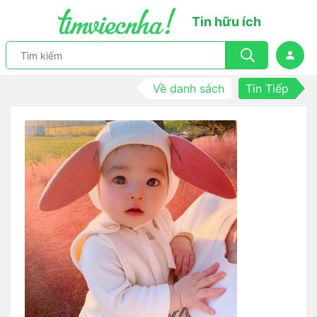
Tin hữu ích
Về danh sách
Tin Tiếp