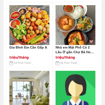
Gia Đình Em Cần Gấp Ạ
Nhà em Mặt Phố Có 2
Lầu Ở gần Chợ Bà Hom-
Bình Tân. Muốn Tìm Chị
triệu/tháng
triệu/tháng
Dưới 59 Tuổi Về Làm
34 Phút Trước
48 Phút Trước
Công Việc Nhà