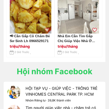
📢 Cần Gấp Cô Chăm Bé
Nhà Em Cần Tìm Gấp
Sơ Sinh Lh 0966529171
Chị Giúp Việc Nhà Ở
Quận Tân Bình Trên
triệu/tháng
triệu/tháng
Đường Âu Cơ Lương 14
2 Giờ Trước
2 Giờ Trước
Triệu Bao Ăn Ở
Hội nhóm Facebook
HỘI TẠP VỤ - GIÚP VIỆC - TRÔNG TRẺ
VINHOMES CENTRAL PARK TP. HCM
Nhóm Riêng tư · 39,8K thành viên
Tìm người giúp việc nhà - chăm trẻ có