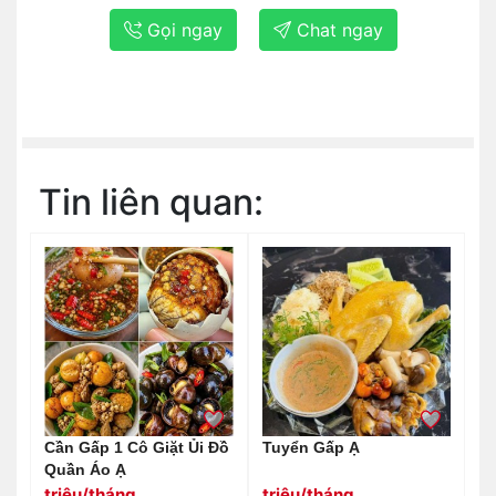
Gọi ngay
Chat ngay
Tin liên quan:
Cần Gấp 1 Cô Giặt Ủi Đồ
Tuyển Gấp Ạ
Quần Áo Ạ
triệu/tháng
triệu/tháng