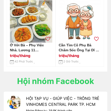
Ở Với Bà – Phụ Việc
Cần Tìm Cô Phụ Bà
Nhà. Lương 11
Chăm Sóc Ông Tại Dĩ An
Triệu/tháng, Tại Dĩ An –
Bình Dương:
triệu/tháng
triệu/tháng
Bình Dương
0978609760 ( Có Zalo)
42 Phút Trước
2 Giờ Trước
Hội nhóm Facebook
HỘI TẠP VỤ - GIÚP VIỆC - TRÔNG TRẺ
VINHOMES CENTRAL PARK TP. HCM
Nhóm Riêng tư · 39,8K thành viên