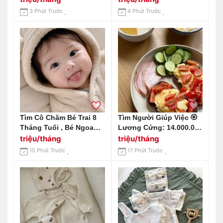
3 Phút Trước
4 Phút Trước
Tìm Cô Chăm Bé Trai 8
Tìm Người Giúp Việc 🏵
Tháng Tuổi , Bé Ngoan
Lương Cứng: 14.000.000
Và Ít Quấy Khóc Ở Quận
Vnđ/tháng.
triệu/tháng
triệu/tháng
7
15 Phút Trước
17 Phút Trước