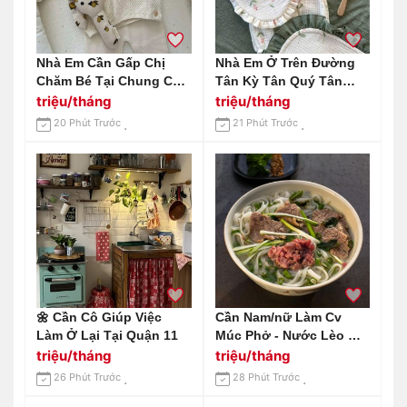
Nhà Em Cần Gấp Chị
Nhà Em Ở Trên Đường
Chăm Bé Tại Chung Cư
Tân Kỳ Tân Quý Tân
Celadon City, Quận Tân
Phú Cần Gấp 1 Chị
triệu/tháng
triệu/tháng
Phú Lương 13 Triệu
Chăm Em Bé 9 Tháng
20 Phút Trước
21 Phút Trước
(cần Người Ở Lại Bao
Ăn Ở)
🌼 Cần Cô Giúp Việc
Cần Nam/nữ Làm Cv
Làm Ở Lại Tại Quận 11
Múc Phở - Nước Lèo Ở
Quận 1 - Làm Ở Lại
triệu/tháng
triệu/tháng
26 Phút Trước
28 Phút Trước