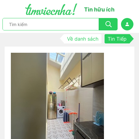
Tin hữu ích
Về danh sách
Tin Tiếp