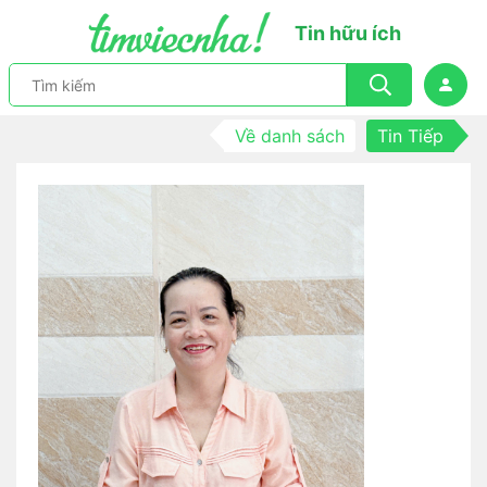
Tin hữu ích
Về danh sách
Tin Tiếp