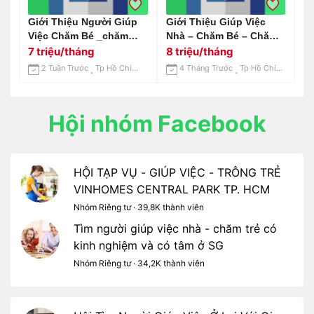
Giới Thiệu Người Giúp
Giới Thiệu Giúp Việc
Việc Chăm Bé _chăm
Nhà – Chăm Bé – Chăm
Ông Bà_làm Lâu Dài, Ổn
Ông Bà – Làm Lâu Dài |
7 triệu/tháng
8 triệu/tháng
Định 📞 0963 255 570
Lh: 0963 255 570 (có
2 Tuần Trước
Tp Hồ Chí Minh
4 Tháng Trước
Tp Hồ Chí Minh
Zalo)
Hội nhóm Facebook
HỘI TẠP VỤ - GIÚP VIỆC - TRÔNG TRẺ
VINHOMES CENTRAL PARK TP. HCM
Nhóm Riêng tư · 39,8K thành viên
Tìm người giúp việc nhà - chăm trẻ có
kinh nghiệm và có tâm ở SG
Nhóm Riêng tư · 34,2K thành viên