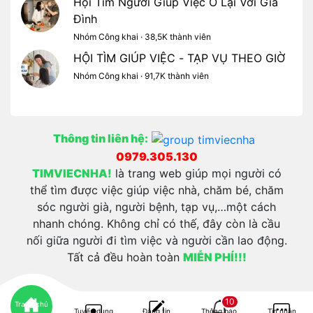
Hội Tìm Người Giúp Việc Ở Lại Với Gia
Đình
Nhóm Công khai · 38,5K thành viên
HỘI TÌM GIÚP VIỆC - TẠP VỤ THEO GIỜ
Nhóm Công khai · 91,7K thành viên
Thông tin liên hệ:
0979.305.130
TIMVIECNHA!
là trang web giúp mọi người có
thể tìm được việc giúp việc nhà, chăm bé, chăm
sóc người già, người bệnh, tạp vụ,…một cách
nhanh chóng. Không chỉ có thế, đây còn là cầu
nối giữa người đi tìm việc và người cần lao động.
Tất cả đều hoàn toàn
MIỄN PHÍ!!!
10
Trang chủ
Tuyển dụng
Đăng tin
Thông báo
Tin nhắn