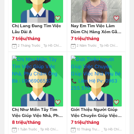
Chị Lang Đang Tìm Việc
Nay Em Tìm Việc Làm
Lâu Dài Ạ
Dùm Chị Hàng Xóm Gần
Nhà Em Ạ. Chị Chuyên
7 triệu/tháng
7 triệu/tháng
Giúp Việc Gia Đình
2 Tháng Trước
Tp Hồ Chí Minh
2 Năm Trước
Tp Hồ Chí Minh
Chị Như Miền Tây Tìm
Giới Thiệu Người Giúp
Việc Giúp Việc Nhà, Phụ
Việc Chuyên Giúp Việc
Chăm Ông Bà :
Nhà Phụ Bé 📞 Liên Hệ
8 triệu/tháng
7 triệu/tháng
0906906537
Pv: 0963 255 570
1 Tuần Trước
Tp Hồ Chí Minh
10 Tháng Trước
Tp Hồ Chí Minh