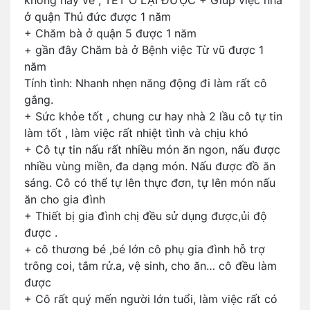
không hay về , TẾT Ở LẠI ĐƯỢC + Giúp việc nhà
ở quận Thủ đức được 1 năm
+ Chăm bà ở quận 5 được 1 năm
+ gần đây Chăm bà ở Bệnh việc Từ vũ được 1
năm
Tính tình: Nhanh nhẹn năng động đi làm rất cô
gắng.
+ Sức khỏe tốt , chung cư hay nhà 2 lầu cô tự tin
làm tốt , làm việc rất nhiệt tình và chịu khó
+ Cô tự tin nấu rất nhiều món ăn ngon, nấu được
nhiều vùng miền, đa dạng món. Nấu được đồ ăn
sáng. Cô có thể tự lên thực đơn, tự lên món nấu
ăn cho gia đình
+ Thiết bị gia đình chị đều sử dụng được,ủi độ
được .
+ cô thương bé ,bé lớn cô phụ gia đình hỗ trợ
trông coi, tắm rử.a, vệ sinh, cho ăn… cô đều làm
được
+ Cô rất quý mến người lớn tuổi, làm việc rất có