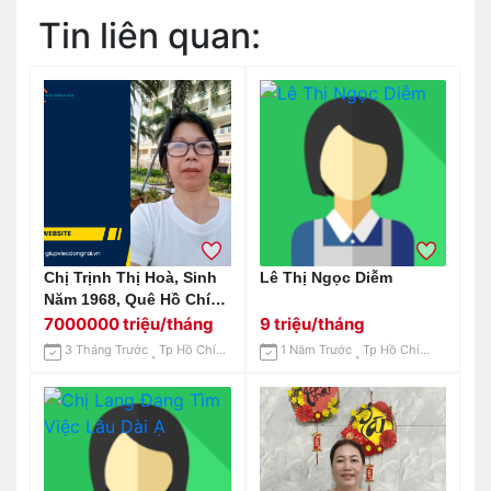
Tin liên quan:
Chị Trịnh Thị Hoà, Sinh
Lê Thị Ngọc Diễm
Năm 1968, Quê Hồ Chí
Minh Cần Tìm Việc
7000000 triệu/tháng
9 triệu/tháng
3 Tháng Trước
Tp Hồ Chí Minh
1 Năm Trước
Tp Hồ Chí Minh