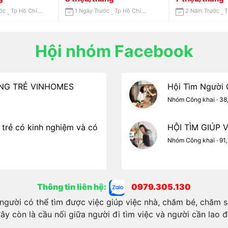
Nhà, Bảo Mẫu
ớc
Tp Hồ Chí Minh
1 Ngày Trước
Tp Hồ Chí Minh
2 Năm Trước
Hội nhóm Facebook
RÔNG TRẺ VINHOMES
Hội Tìm Người G
Nhóm Công khai · 38
 trẻ có kinh nghiệm và có
HỘI TÌM GIÚP 
Nhóm Công khai · 91,
Thông tin liên hệ:
0979.305.130
người có thể tìm được việc giúp việc nhà, chăm bé, chăm s
ây còn là cầu nối giữa người đi tìm việc và người cần lao 