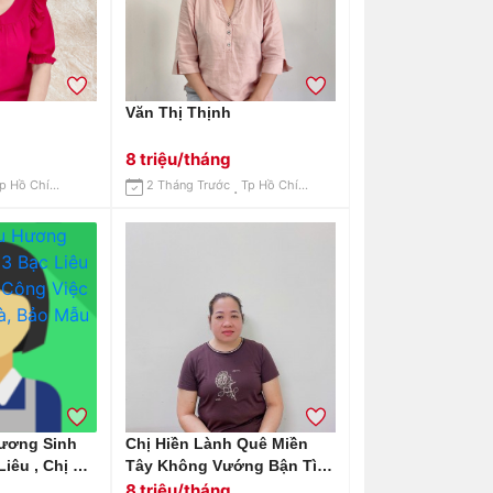
Văn Thị Thịnh
8 triệu/tháng
Tp Hồ Chí Minh
2 Tháng Trước
Tp Hồ Chí Minh
Chị Hiền Lành Quê Miền
iêu , Chị Xin
Tây Không Vướng Bận Tìm
 Giúp Việc
Việc Lâu Dài: 0906906537
8 triệu/tháng