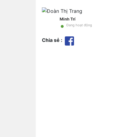
Minh Trí
•
Đang hoạt động
Chia sẻ :