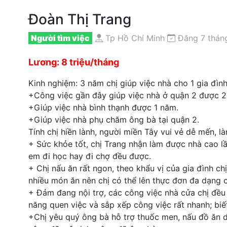
Đoàn Thị Trang
Người tìm việc
Tp Hồ Chí Minh
Đăng 7 tháng
Lương: 8 triệu/tháng
Kinh nghiệm: 3 năm chị giúp việc nhà cho 1 gia đìn
+Công việc gần đây giúp việc nhà ở quận 2 được 2
+Giúp việc nhà bình thạnh được 1 năm.
+Giúp việc nhà phụ chăm ông bà tại quận 2.
Tính chị hiền lành, người miền Tây vui vẻ dễ mến, là
+ Sức khỏe tốt, chị Trang nhận làm được nhà cao l
em đi học hay đi chợ đều được.
+ Chị nấu ăn rất ngon, theo khẩu vị của gia đình c
nhiều món ăn nên chị có thể lên thực đơn đa dạng c
+ Đảm đang nội trợ, các công việc nhà cửa chị đều 
năng quen việc và sắp xếp công việc rất nhanh; biế
+Chị yêu quý ông bà hỗ trợ thuốc men, nấu đồ ăn d