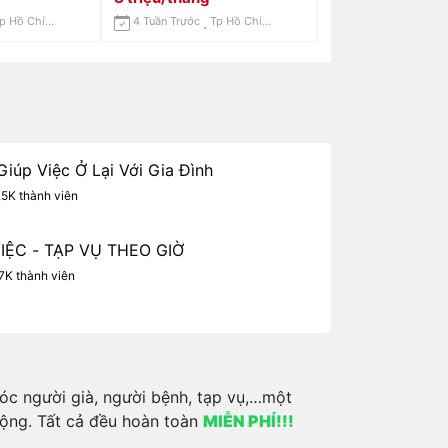
Tp Hồ Chí Minh
4 Tuần Trước
Tp Hồ Chí Minh
iúp Việc Ở Lại Với Gia Đình
,5K thành viên
VIỆC - TẠP VỤ THEO GIỜ
7K thành viên
óc người già, người bệnh, tạp vụ,…một
động. Tất cả đều hoàn toàn
MIỄN PHÍ!!!