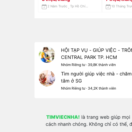
2 Năm Trước
Tp Hồ Chí Minh
10 Tháng Trư
HỘI TẠP VỤ - GIÚP VIỆC - T
CENTRAL PARK TP. HCM
Nhóm Riêng tư · 39,8K thành viên
Tìm người giúp việc nhà - chăm
tâm ở SG
Nhóm Riêng tư · 34,2K thành viên
TIMVIECNHA!
là trang web giúp mọi 
cách nhanh chóng. Không chỉ có thế, đ