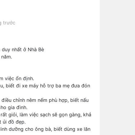
 trước
h duy nhất ở Nhà Bè
 năm.
m việc ổn định.
ầu, biết đi xe máy hỗ trợ ba mẹ đưa đón
hị điều chỉnh nêm nếm phù hợp, biết nấu
ho gia đình.
rất giỏi, làm việc sạch sẽ gọn gàng, khả
t ủi đồ đẹp.
inh dưỡng cho ông bà, biết dùng xe lăn