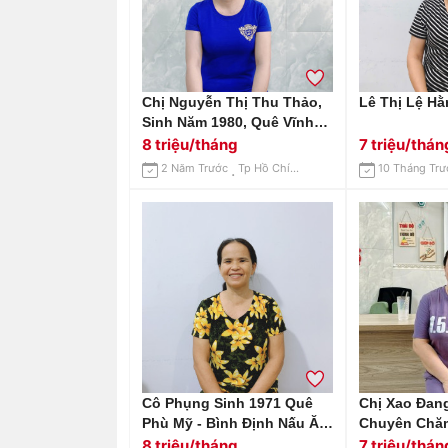
Chị Nguyễn Thị Thu Thảo,
Lê Thị Lệ H
Sinh Năm 1980, Quê Vĩnh
Long Cần Tìm Việc
8 triệu/tháng
7 triệu/thán
2 Năm Trước
Tp Hồ Chí Minh
10 Tháng Trư
Cô Phụng Sinh 1971 Quê
Chị Xao Đang
Phù Mỹ - Bình Định Nấu Ăn
Chuyên Chăm
Ngon Tìm Việc
Nhà Đi Làm 
8 triệu/tháng
7 triệu/thán