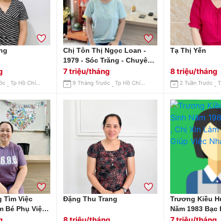
ằng
Chị Tôn Thị Ngọc Loan -
Tạ Thị Yến
1979 - Sóc Trăng - Chuyên
Giúp Việc Nhà - Chăm Bé
g
7 triệu/tháng
8 triệu/tháng
ớc
Tp Hồ Chí Minh
9 Tháng Trước
Tp Hồ Chí Minh
2 Tuần Trước
 Tìm Việc
Đặng Thu Trang
Trương Kiều Hương Sinh
 Bé Phụ Việc
Năm 1983 Bạc L
Bao Ăn Ở Lại Ạ
Làm Công Việc
g
8 triệu/tháng
7 triệu/tháng