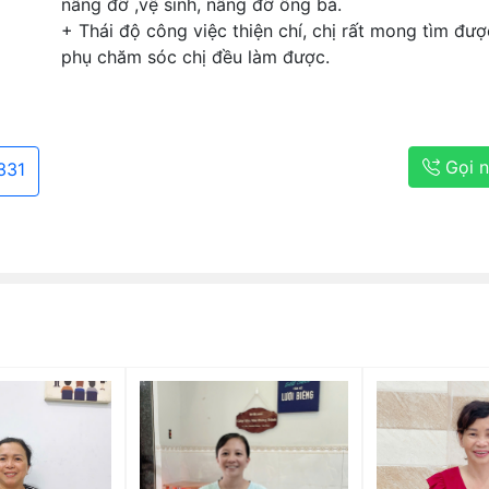
nâng đỡ ,vệ sinh, nâng đỡ ông bà.
+ Thái độ công việc thiện chí, chị rất mong tìm đư
phụ chăm sóc chị đều làm được.
Gọi 
331