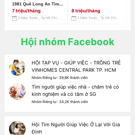
1981 Quê Long An Tìm
Việc Chăm Bé , Giúp
7 triệu/tháng
8 triệu/tháng
Việc Nhà Ở Lại Với Gia
3 Năm Trước
Tp Hồ Chí Minh
3 Năm Trước
Tp Hồ Chí Minh
Đình , Lương 7 Triệu
Hội nhóm Facebook
HỘI TẠP VỤ - GIÚP VIỆC - TRÔNG TRẺ
VINHOMES CENTRAL PARK TP. HCM
Nhóm Riêng tư · 39,8K thành viên
Tìm người giúp việc nhà - chăm trẻ có
kinh nghiệm và có tâm ở SG
Nhóm Riêng tư · 34,2K thành viên
Hội Tìm Người Giúp Việc Ở Lại Với Gia
Đình