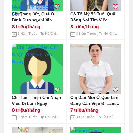
Chị Trang,38t, Quê Ở
Cô Tố Mỹ 53 Tuổi Quê
Bình Dương,chị Xin
Đồng Nai Tìm Việc
Giúp Việc Nhà, Chăm Bé,
8 triệu/tháng
8 triệu/tháng
Rất Yêu Con Nít,chăm
3 Năm Trước
Tp Hồ Chí Minh
3 Năm Trước
Tp Hồ Chí Minh
Bé Tốt, Thiện Chí Đi
Làm, Mong Tìm Được
Việc Sớm
Chị Tâm Thiện Chí Nhận
Chị Dân Mới Ở Quê Lên
Việc Đi Làm Ngay
Đang Cần Việc Đi Làm
Liền Ạ
8 triệu/tháng
7 triệu/tháng
3 Năm Trước
Tp Hồ Chí Minh
3 Giờ Trước
Tp Hồ Chí Minh