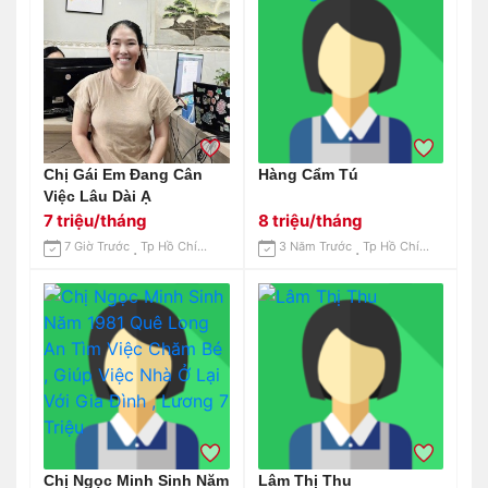
Chị Gái Em Đang Cân
Hàng Cẩm Tú
Việc Lâu Dài Ạ
7 triệu/tháng
8 triệu/tháng
7 Giờ Trước
Tp Hồ Chí Minh
3 Năm Trước
Tp Hồ Chí Minh
Chị Ngọc Minh Sinh Năm
Lâm Thị Thu