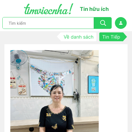
Tin hữu ích
Về danh sách
Tin Tiếp