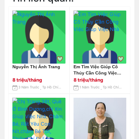
Nguyễn Thị Ánh Trang
Em Tìm Việc Giúp Cô
Thủy Cần Công Việc
Giúp Việc Nhà
8 triệu/tháng
8 triệu/tháng
3 Năm Trước
Tp Hồ Chí Minh
1 Năm Trước
Tp Hồ Chí Minh