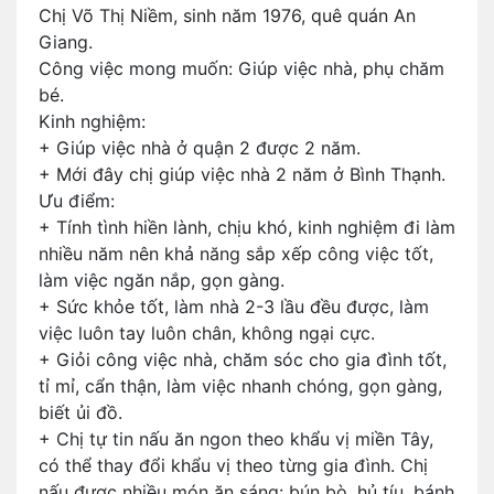
Chị Võ Thị Niềm, sinh năm 1976, quê quán An
Giang.
Công việc mong muốn: Giúp việc nhà, phụ chăm
bé.
Kinh nghiệm:
+ Giúp việc nhà ở quận 2 được 2 năm.
+ Mới đây chị giúp việc nhà 2 năm ở Bình Thạnh.
Ưu điểm:
+ Tính tình hiền lành, chịu khó, kinh nghiệm đi làm
nhiều năm nên khả năng sắp xếp công việc tốt,
làm việc ngăn nắp, gọn gàng.
+ Sức khỏe tốt, làm nhà 2-3 lầu đều được, làm
việc luôn tay luôn chân, không ngại cực.
+ Giỏi công việc nhà, chăm sóc cho gia đình tốt,
tỉ mỉ, cẩn thận, làm việc nhanh chóng, gọn gàng,
biết ủi đồ.
+ Chị tự tin nấu ăn ngon theo khẩu vị miền Tây,
có thể thay đổi khẩu vị theo từng gia đình. Chị
nấu được nhiều món ăn sáng: bún bò, hủ tíu, bánh