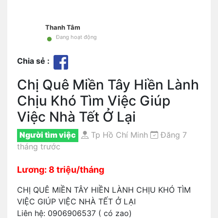
Thanh Tâm
•
Đang hoạt động
Chia sẻ :
Chị Quê Miền Tây Hiền Lành
Chịu Khó Tìm Việc Giúp
Việc Nhà Tết Ở Lại
Người tìm việc
Tp Hồ Chí Minh
Đăng 7
tháng trước
Lương: 8 triệu/tháng
CHỊ QUÊ MIỀN TÂY HIỀN LÀNH CHỊU KHÓ TÌM
VIỆC GIÚP VIỆC NHÀ TẾT Ở LẠI
Liên hệ: 0906906537 ( có zao)