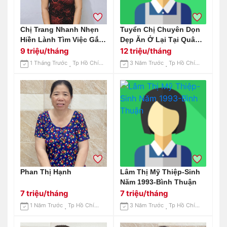
Chị Trang Nhanh Nhẹn
Tuyển Chị Chuyên Dọn
Hiền Lành Tìm Việc Gắn
Dẹp Ăn Ở Lại Tại Quân 7
Bó Lâu Dài: 0906906537
Lương 12tr
9 triệu/tháng
12 triệu/tháng
1 Tháng Trước
Tp Hồ Chí Minh
3 Năm Trước
Tp Hồ Chí Minh
Phan Thị Hạnh
Lâm Thị Mỹ Thiệp-Sinh
Năm 1993-Bình Thuận
7 triệu/tháng
7 triệu/tháng
1 Năm Trước
Tp Hồ Chí Minh
3 Năm Trước
Tp Hồ Chí Minh