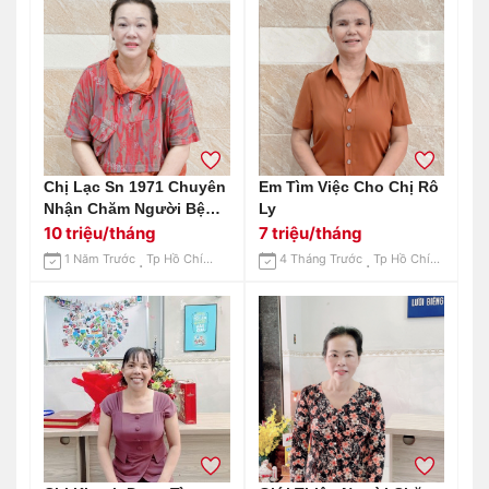
Chị Lạc Sn 1971 Chuyên
Em Tìm Việc Cho Chị Rô
Nhận Chăm Người Bệnh
Ly
Ở Bệnh Viện, Chăm Ông
10 triệu/tháng
7 triệu/tháng
Bà Ăn Ở Lại.
1 Năm Trước
Tp Hồ Chí Minh
4 Tháng Trước
Tp Hồ Chí Minh