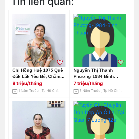
Tin liên quan:
Chị Hồng Huệ 1975 Quê
Nguyễn Thị Thanh
Đăk Lăk Yêu Bé, Chăm
Phương-1984-Bình
Sóc Chu Đáo Tận Tình
Thuận
8 triệu/tháng
7 triệu/tháng
1 Năm Trước
Tp Hồ Chí Minh
3 Năm Trước
Tp Hồ Chí Minh