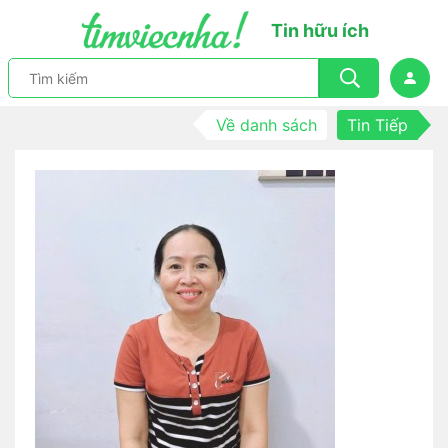
Tin hữu ích
Về danh sách
Tin Tiếp