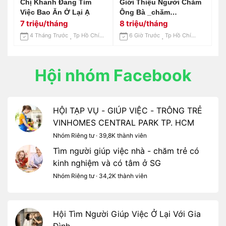
Chị Khanh Đang Tìm
Giới Thiệu Người Chăm
Việc Bao Ăn Ở Lại Ạ
Ông Bà _chăm
Bệnh_làm Lâu Dài, Ổn
7 triệu/tháng
8 triệu/tháng
Định 📞 0963 255 570
4 Tháng Trước
Tp Hồ Chí Minh
6 Giờ Trước
Tp Hồ Chí Minh
Hội nhóm Facebook
HỘI TẠP VỤ - GIÚP VIỆC - TRÔNG TRẺ
VINHOMES CENTRAL PARK TP. HCM
Nhóm Riêng tư · 39,8K thành viên
Tìm người giúp việc nhà - chăm trẻ có
kinh nghiệm và có tâm ở SG
Nhóm Riêng tư · 34,2K thành viên
Hội Tìm Người Giúp Việc Ở Lại Với Gia
Đình