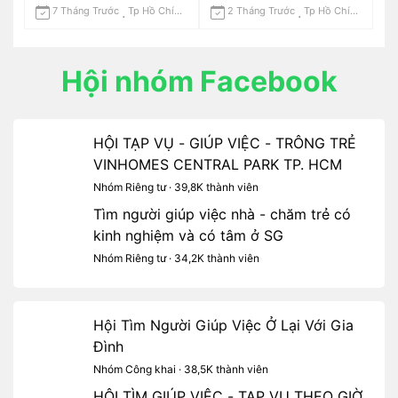
7 Tháng Trước
Tp Hồ Chí Minh
2 Tháng Trước
Tp Hồ Chí Minh
Hội nhóm Facebook
HỘI TẠP VỤ - GIÚP VIỆC - TRÔNG TRẺ
VINHOMES CENTRAL PARK TP. HCM
Nhóm Riêng tư · 39,8K thành viên
Tìm người giúp việc nhà - chăm trẻ có
kinh nghiệm và có tâm ở SG
Nhóm Riêng tư · 34,2K thành viên
Hội Tìm Người Giúp Việc Ở Lại Với Gia
Đình
Nhóm Công khai · 38,5K thành viên
HỘI TÌM GIÚP VIỆC - TẠP VỤ THEO GIỜ