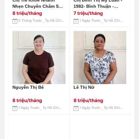
Chị Trẻ Khoẻ Nhanh
Chị Đinh Thị Mỹ Luân -
Nhẹn Chuyên Chăm Sóc
1982- Bình Thuận -
Ông Bà, Chăm Bệnh:
Chuyên Giúp Việc Nhà -
8 triệu/tháng
7 triệu/tháng
0906906537 ( Có Zalo)
Chăm Bé - Lương 7
5 Tháng Trước
Tp Hồ Chí Minh
1 Ngày Trước
Tp Hồ Chí Minh
Triệu
Nguyễn Thị Bé
Lê Thị Nữ
8 triệu/tháng
8 triệu/tháng
1 Ngày Trước
Tp Hồ Chí Minh
1 Ngày Trước
Tp Hồ Chí Minh