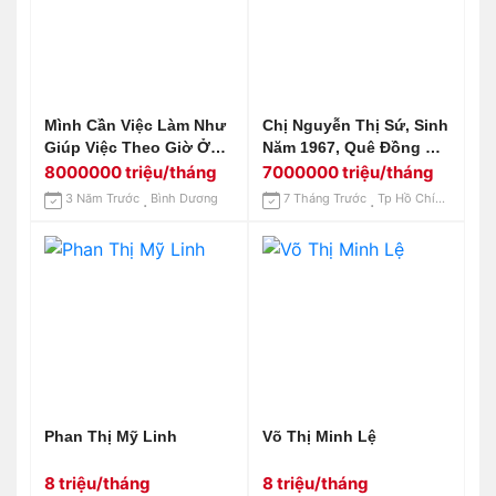
Mình Cần Việc Làm Như
Chị Nguyễn Thị Sứ, Sinh
Giúp Việc Theo Giờ Ở
Năm 1967, Quê Đồng Nai
Thủ Dầu Một Bình
Cần Tìm Việc
8000000 triệu/tháng
7000000 triệu/tháng
Dương
3 Năm Trước
Bình Dương
7 Tháng Trước
Tp Hồ Chí Minh
Phan Thị Mỹ Linh
Võ Thị Minh Lệ
8 triệu/tháng
8 triệu/tháng