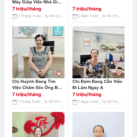
Máy Giúp Việc Nhà Giỏi :
0906906537 (có Zalo)
7 triệu/tháng
7 triệu/tháng
3 Tháng Trước
Tp Hồ Chí Minh
3 Năm Trước
Tp Hồ Chí Minh
Chị Huỳnh Đang Tìm
Chị Đợm Đang Cần Việc
Việc Chăm Sóc Ông Bà
Đi Làm Ngay Ạ
Ạ
7 triệu/tháng
7 triệu/tháng
1 Tháng Trước
Tp Hồ Chí Minh
1 Ngày Trước
Tp Hồ Chí Minh