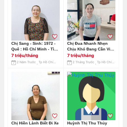
Chị Sang - Sinh: 1972 -
Chị Đua Nhanh Nhẹn
Quê : Hồ Chí Minh - Tìm
Chịu Khó Đang Cần Việc
Việc: Giúp Việc Nhà -
Bao Ăn Ở Lại Ạ
7 triệu/tháng
7 triệu/tháng
Chăm Em Bé
2 Năm Trước
Tp Hồ Chí Minh
2 Tháng Trước
Tp Hồ Chí Minh
Chị Hiền Lành Biết Đi Xe
Huỳnh Thị Thu Thủy