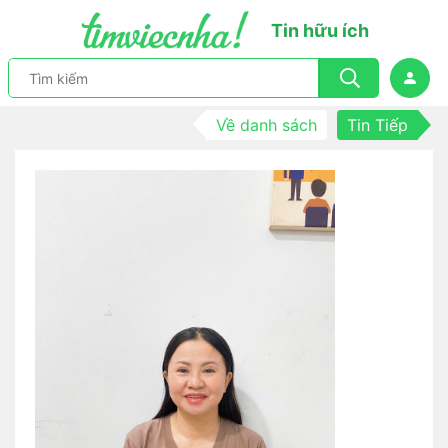
Tin hữu ích
Về danh sách
Tin Tiếp