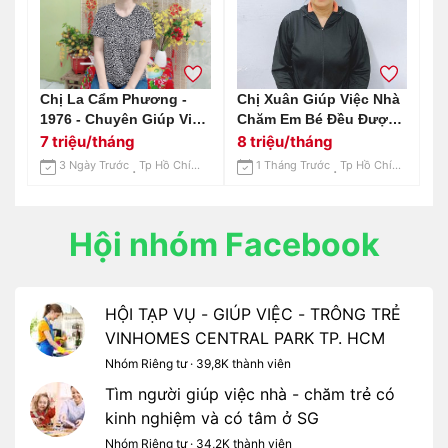
Chị La Cẩm Phương -
Chị Xuân Giúp Việc Nhà
1976 - Chuyên Giúp Việc
Chăm Em Bé Đều Được:
Nhà - Chăm Bé - Lương
0906906537 ( Có Zalo)
7 triệu/tháng
8 triệu/tháng
7 Triệu
3 Ngày Trước
Tp Hồ Chí Minh
1 Tháng Trước
Tp Hồ Chí Minh
Hội nhóm Facebook
HỘI TẠP VỤ - GIÚP VIỆC - TRÔNG TRẺ
VINHOMES CENTRAL PARK TP. HCM
Nhóm Riêng tư · 39,8K thành viên
Tìm người giúp việc nhà - chăm trẻ có
kinh nghiệm và có tâm ở SG
Nhóm Riêng tư · 34,2K thành viên