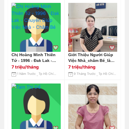
Chị Hoàng Minh Thiên
Giới Thiệu Người Giúp
Tứ - 1996 - Đak Lak -
Việc Nhà_chăm Bé_làm
Chuyên Giúp Việc Nhà -
Lâu Dài Lh 0963255570
7 triệu/tháng
7 triệu/tháng
Chăm Bé
1 Năm Trước
Tp Hồ Chí Minh
9 Tháng Trước
Tp Hồ Chí Minh