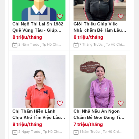
Chị Ngô Thị Lai Sn 1982
Giới Thiệu Giúp Việc
Quê Vũng Tàu - Giúp
Nhà_chăm Bé_làm Lâu
Việc Nhà Phụ Chăm Bé
Dài_lh 0963255570 (có
8 triệu/tháng
8 triệu/tháng
Zalo)
2 Năm Trước
Tp Hồ Chí Minh
7 Tháng Trước
Tp Hồ Chí Minh
Chị Thẩm Hiền Lành
Chị Nhã Nấu Ăn Ngon
Chịu Khó Tìm Việc Lâu
Chăm Bé Giỏi Đang Tìm
Dài : 0906906537 ( Có
Việc Bao Ăn Ở Lại Ạ
8 triệu/tháng
7 triệu/tháng
Zalo)
2 Ngày Trước
Tp Hồ Chí Minh
1 Năm Trước
Tp Hồ Chí Minh