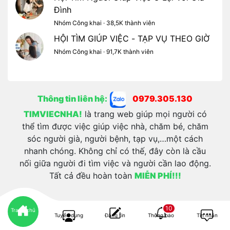
Đình
Nhóm Công khai · 38,5K thành viên
HỘI TÌM GIÚP VIỆC - TẠP VỤ THEO GIỜ
Nhóm Công khai · 91,7K thành viên
Thông tin liên hệ:
0979.305.130
TIMVIECNHA!
là trang web giúp mọi người có
thể tìm được việc giúp việc nhà, chăm bé, chăm
sóc người già, người bệnh, tạp vụ,…một cách
nhanh chóng. Không chỉ có thế, đây còn là cầu
nối giữa người đi tìm việc và người cần lao động.
Tất cả đều hoàn toàn
MIỄN PHÍ!!!
10
Trang chủ
Tuyển dụng
Đăng tin
Thông báo
Tin nhắn