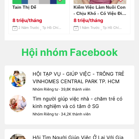
Tain Thị Dế
Kiếm Việc Làm Nuôi Con
- Chịu Khó - Có Việc Đi
Làm Ngay
8 triệu/tháng
8 triệu/tháng
2 Năm Trước
Tp Hồ Chí Minh
1 Năm Trước
Tp Hồ Chí Minh
Hội nhóm Facebook
HỘI TẠP VỤ - GIÚP VIỆC - TRÔNG TRẺ
VINHOMES CENTRAL PARK TP. HCM
Nhóm Riêng tư · 39,8K thành viên
Tìm người giúp việc nhà - chăm trẻ có
kinh nghiệm và có tâm ở SG
Nhóm Riêng tư · 34,2K thành viên
Hội Tìm Người Giúp Việc Ở Lại Với Gia