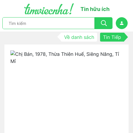
Tin hữu ích
Về danh sách
Tin Tiếp