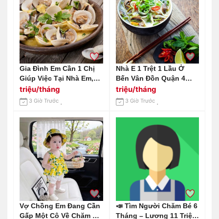
Gia Đình Em Cần 1 Chị
Nhà E 1 Trệt 1 Lầu Ở
Giúp Việc Tại Nhà Em,
Bến Vân Đồn Quận 4
Ăn Ở Lại Nhà Em Ở
Cần Tuyển Chị Giúp Việc
triệu/tháng
triệu/tháng
Chung Cư Estella
Lương 14tr Ạ
3 Giờ Trước
3 Giờ Trước
Heights Q2 Lương Em
Gửi 13 Triệu
Vợ Chồng Em Đang Cần
📣 Tìm Người Chăm Bé 6
Gấp Một Cô Về Chăm Bé
Tháng – Lương 11 Triệu