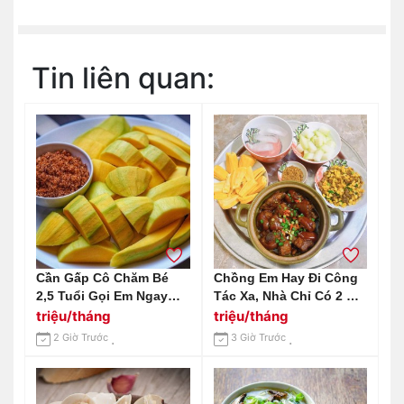
Tin liên quan:
Cần Gấp Cô Chăm Bé
Chồng Em Hay Đi Công
2,5 Tuổi Gọi Em Ngay
Tác Xa, Nhà Chỉ Có 2 Mẹ
0966529171
Con Cần Gấp 1 Chị Giúp
triệu/tháng
triệu/tháng
Việc Nhà Tại Huỳnh Tấn
2 Giờ Trước
3 Giờ Trước
Phát Quận 7 Lương 12
Triệu Bao Ăn Ở.