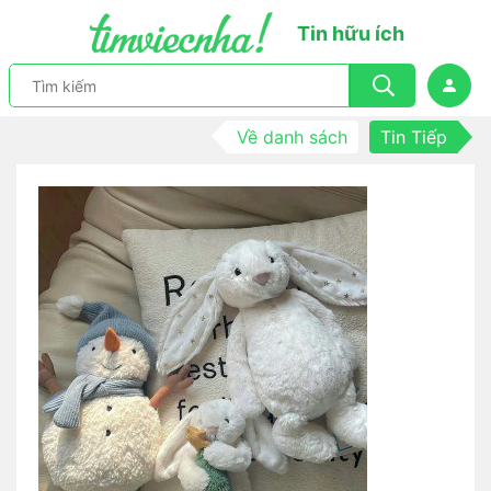
Tin hữu ích
Về danh sách
Tin Tiếp