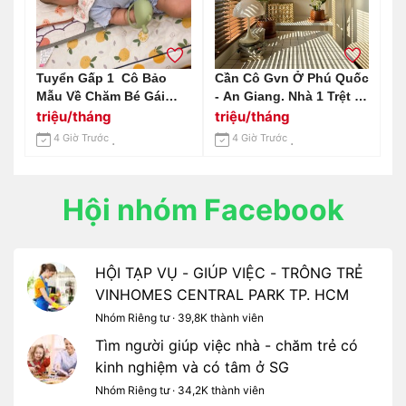
Tuyển Gấp 1 Cô Bảo
Cần Cô Gvn Ở Phú Quốc
Mẫu Về Chăm Bé Gái
- An Giang. Nhà 1 Trệt 2
Nhà Em Được 5 Tháng
Lầu. Lương 9tr Bao Ăn
triệu/tháng
triệu/tháng
Tuổi
Ở
4 Giờ Trước
4 Giờ Trước
Hội nhóm Facebook
HỘI TẠP VỤ - GIÚP VIỆC - TRÔNG TRẺ
VINHOMES CENTRAL PARK TP. HCM
Nhóm Riêng tư · 39,8K thành viên
Tìm người giúp việc nhà - chăm trẻ có
kinh nghiệm và có tâm ở SG
Nhóm Riêng tư · 34,2K thành viên