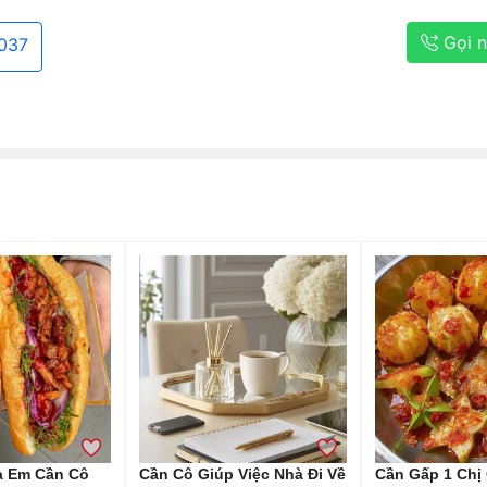
Gọi 
037
à Em Cần Cô
Cần Cô Giúp Việc Nhà Đi Về
Cần Gấp 1 Chị 