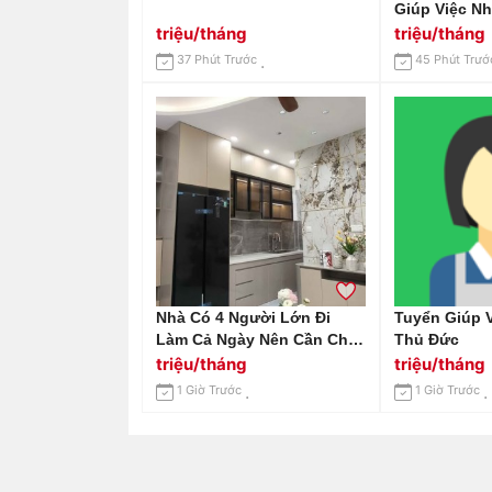
Giúp Việc N
Tại Quận 1.
triệu/tháng
triệu/tháng
Kinh Nghiệm
37 Phút Trước
45 Phút Trướ
Nhà Có 4 Người Lớn Đi
Tuyển Giúp V
Làm Cả Ngày Nên Cần Chị
Thủ Đức
Về Phụ Làm Việc Nhà
triệu/tháng
triệu/tháng
1 Giờ Trước
1 Giờ Trước