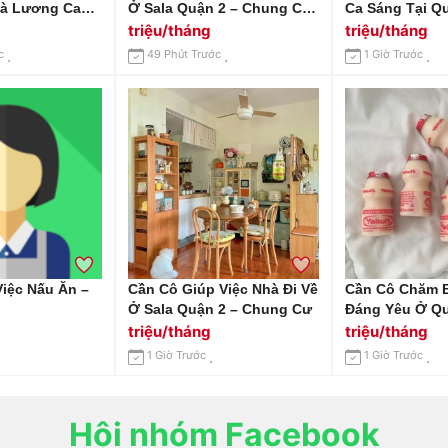
hà Lương Cao
Ở Sala Quận 2 – Chung Cư.
Ca Sáng Tạ
 Không Yêu Cầu
Lương 12tr
triệu/tháng
triệu/tháng
c
49 Phút Trước
1 Giờ Trước
iệc Nấu Ăn –
Cần Cô Giúp Việc Nhà Đi Về
Cần Cô Chăm 
Ở Sala Quận 2 – Chung Cư
Đáng Yêu Ở Q
Lê Duẩn – Khô
triệu/tháng
triệu/tháng
Nghiệm!
1 Giờ Trước
1 Giờ Trước
Hội nhóm Facebook