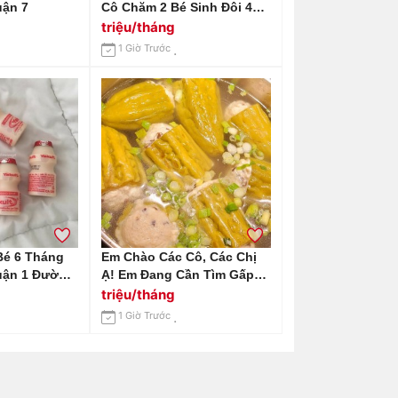
i Quận 7
Cô Chăm 2 Bé Sinh Đôi 4
Tuổi
triệu/tháng
1 Giờ Trước
Bé 6 Tháng
Em Chào Các Cô, Các Chị
uận 1 Đường
Ạ! Em Đang Cần Tìm Gấp
ng Cần Kinh
Một Cô Giúp Việc Nhà Ở
triệu/tháng
Khu Vực Quận 10 Đường
1 Giờ Trước
Vĩnh Viễn