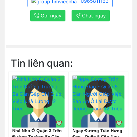
0965811163
Gọi ngay
Chat ngay
Tin liên quan:
Nhà Nhỏ Ở Quận 3 Trên
Ngay Đường Trần Hưng
Đường Trường Sa Cần
Đạo - Quận 5 Cần Người