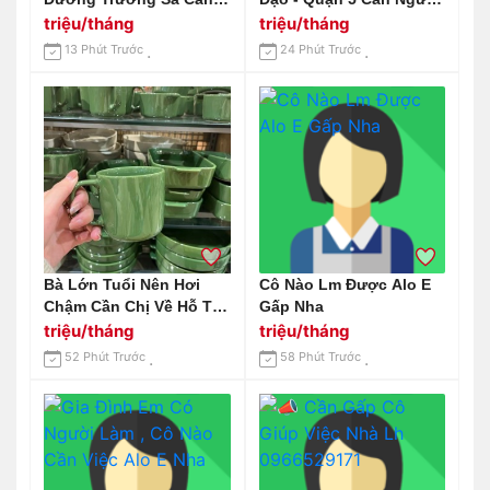
Gấp Chị Giúp Việc Nhà
Giúp Việc Bao Ăn Ở Lại
triệu/tháng
triệu/tháng
Lương 12 Triệu
Được ,lương Tháng 12
13 Phút Trước
24 Phút Trước
Triệu.
Bà Lớn Tuổi Nên Hơi
Cô Nào Lm Được Alo E
Chậm Cần Chị Về Hỗ Trợ
Gấp Nha
Bà
triệu/tháng
triệu/tháng
52 Phút Trước
58 Phút Trước