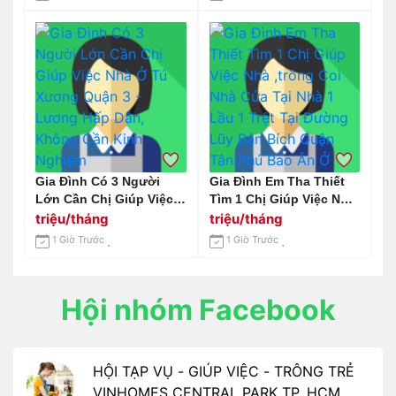
Gia Đình Có 3 Người
Gia Đình Em Tha Thiết
Lớn Cần Chị Giúp Việc
Tìm 1 Chị Giúp Việc Nhà
Nhà Ở Tú Xương Quận 3
,trông Coi Nhà Cửa Tại
triệu/tháng
triệu/tháng
- Lương Hấp Dẫn,
Nhà 1 Lầu 1 Trệt Tại
1 Giờ Trước
1 Giờ Trước
Không Cần Kinh Nghiệm
Đường Lũy Bán Bích
Quận Tân Phú Bao Ăn Ở
Hội nhóm Facebook
HỘI TẠP VỤ - GIÚP VIỆC - TRÔNG TRẺ
VINHOMES CENTRAL PARK TP. HCM