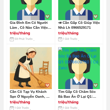
Gia Đình Em Có Người
📣 Cần Gấp Cô Giúp Việc
Làm , Cô Nào Cần Việc
Nhà Lh 0966529171
Alo E Nha
triệu/tháng
triệu/tháng
59 Phút Trước
1 Giờ Trước
Cần Cô Tạp Vụ Khách
Tìm Gấp Cô Chăm Sóc
Sạn Ở Nguyễn Oanh, Gò
Bà Bao Ăn Ở Lại Q1:
Vấp
0978609760 ( Có Zalo)
triệu/tháng
triệu/tháng
1 Giờ Trước
1 Giờ Trước