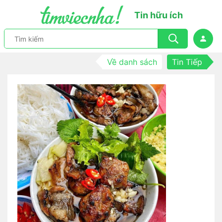
Tin hữu ích
Về danh sách
Tin Tiếp