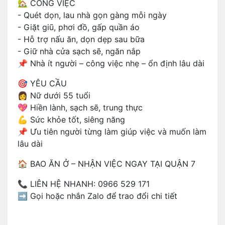
🏡 CÔNG VIỆC
- Quét dọn, lau nhà gọn gàng mỗi ngày
- Giặt giũ, phơi đồ, gấp quần áo
- Hỗ trợ nấu ăn, dọn dẹp sau bữa
- Giữ nhà cửa sạch sẽ, ngăn nắp
📌 Nhà ít người – công việc nhẹ – ổn định lâu dài
🎯 YÊU CẦU
👩 Nữ dưới 55 tuổi
💖 Hiền lành, sạch sẽ, trung thực
💪 Sức khỏe tốt, siêng năng
📌 Ưu tiên người từng làm giúp việc và muốn làm
lâu dài
🏠 BAO ĂN Ở – NHẬN VIỆC NGAY TẠI QUẬN 7
📞 LIÊN HỆ NHANH: 0966 529 171
➡️ Gọi hoặc nhắn Zalo để trao đổi chi tiết