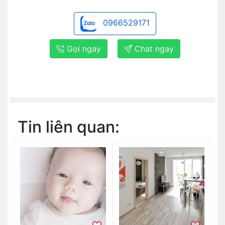
0966529171
Gọi ngay
Chat ngay
Tin liên quan: