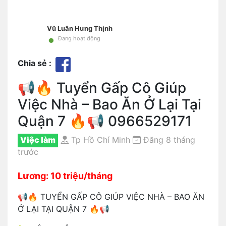
Vũ Luân Hưng Thịnh
•
Đang hoạt động
Chia sẻ :
📢🔥 Tuyển Gấp Cô Giúp
Việc Nhà – Bao Ăn Ở Lại Tại
Quận 7 🔥📢 0966529171
Việc làm
Tp Hồ Chí Minh
Đăng 8 tháng
trước
Lương: 10 triệu/tháng
📢🔥 TUYỂN GẤP CÔ GIÚP VIỆC NHÀ – BAO ĂN
Ở LẠI TẠI QUẬN 7 🔥📢