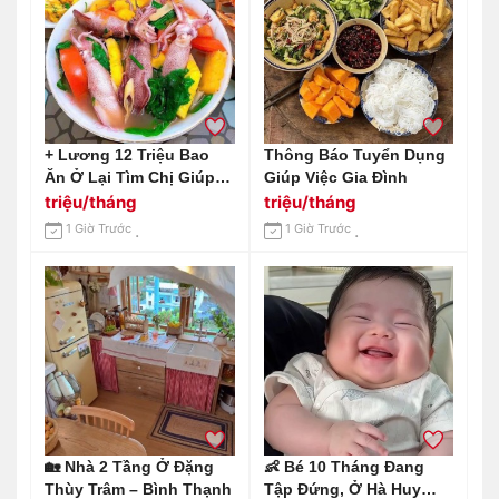
+ Lương 12 Triệu Bao
Thông Báo Tuyển Dụng
Ăn Ở Lại Tìm Chị Giúp
Giúp Việc Gia Đình
Việc Quê Miền Bắc :
triệu/tháng
triệu/tháng
0978609760 ( Có Zalo)
1 Giờ Trước
1 Giờ Trước
🏡 Nhà 2 Tầng Ở Đặng
👶 Bé 10 Tháng Đang
Thùy Trâm – Bình Thạnh
Tập Đứng, Ở Hà Huy