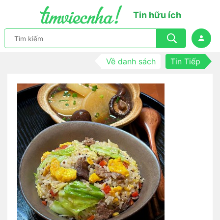
Tin hữu ích
Về danh sách
Tin Tiếp