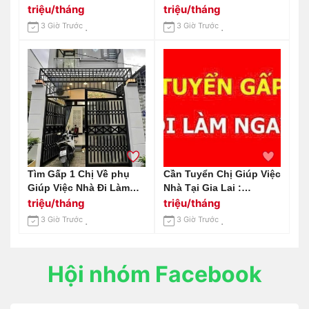
Tập- Quận 7
triệu/tháng
triệu/tháng
3 Giờ Trước
3 Giờ Trước
Tìm Gấp 1 Chị Về phụ
Cần Tuyển Chị Giúp Việc
Giúp Việc Nhà Đi Làm
Nhà Tại Gia Lai :
Ngay Luôn Nha
0978609760 ( Có Zalo)
triệu/tháng
triệu/tháng
3 Giờ Trước
3 Giờ Trước
Hội nhóm Facebook