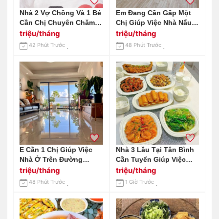
Nhà 2 Vợ Chồng Và 1 Bé
Em Đang Cần Gấp Một
Cần Chị Chuyên Chăm
Chị Giúp Việc Nhà Nấu
Bé Trên Đường An
Ăn ,dọn Dẹp Nhà Cửa
triệu/tháng
triệu/tháng
Dương Vương Q6
Lương Tháng 14 Triệu
42 Phút Trước
48 Phút Trước
Lương Cao Đây Ạ.
E Cần 1 Chị Giúp Việc
Nhà 3 Lầu Tại Tân Bình
Nhà Ở Trên Đường
Cần Tuyển Giúp Việc
Nguyễn Thị Định Q2
Nhà - Lương Cao
triệu/tháng
triệu/tháng
Ngay Phà Cát Lái Lương
48 Phút Trước
1 Giờ Trước
Tháng 13 Triệu