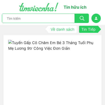
Tin hữu ích
Về danh sách
Tin Tiếp