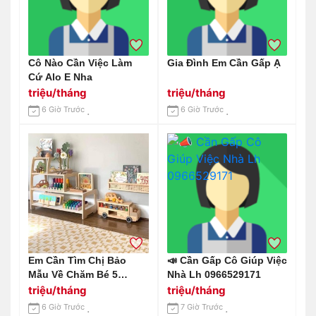
Cô Nào Cần Việc Làm
Gia Đình Em Cần Gấp Ạ
Cứ Alo E Nha
triệu/tháng
triệu/tháng
6 Giờ Trước
6 Giờ Trước
Em Cần Tìm Chị Bảo
📣 Cần Gấp Cô Giúp Việc
Mẫu Về Chăm Bé 5
Nhà Lh 0966529171
Tháng Ở Đường Nguyễn
triệu/tháng
triệu/tháng
Văn Chiêu , Gò Vấp
6 Giờ Trước
7 Giờ Trước