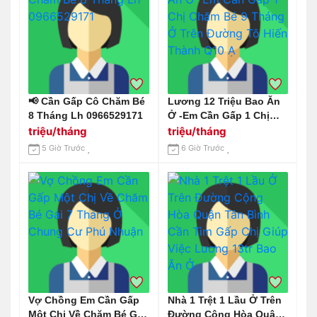
📢 Cần Gấp Cô Chăm Bé
Lương 12 Triệu Bao Ăn
8 Tháng Lh 0966529171
Ở -Em Cần Gấp 1 Chị
Chăm Bé 9 Tháng Ở
triệu/tháng
triệu/tháng
Trên Đường Tô Hiến
5 Giờ Trước
6 Giờ Trước
Thành Q10 Ạ
Vợ Chồng Em Cần Gấp
Nhà 1 Trệt 1 Lầu Ở Trên
Một Chị Về Chăm Bé Gái
Đường Cộng Hòa Quận