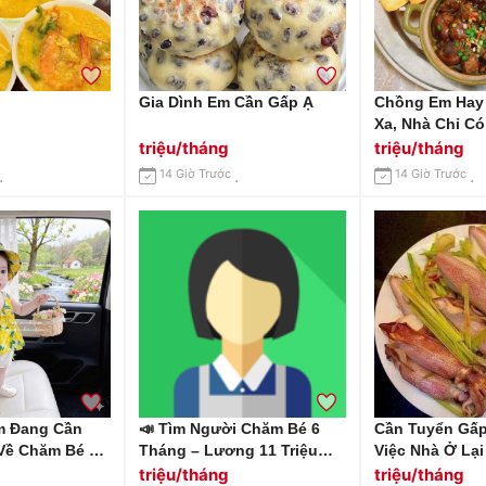
Gia Dình Em Cần Gấp Ạ
Chồng Em Hay 
Xa, Nhà Chỉ C
Cần Gấp 1 Chị 
triệu/tháng
triệu/tháng
Nhà Tại Huỳnh
14 Giờ Trước
14 Giờ Trước
Quận 7 Lương 
Ăn Ở.
m Đang Cần
📣 Tìm Người Chăm Bé 6
Cần Tuyển Gấp
Về Chăm Bé 4
Tháng – Lương 11 Triệu
Việc Nhà Ở Lại
Làm Ở Lại Tại
Khởi Điểm Địa Chỉ: Biên
Bình Lương 10-
triệu/tháng
triệu/tháng