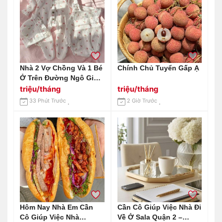
Nhà 2 Vợ Chồng Và 1 Bé
Chính Chủ Tuyển Gấp Ạ
Ở Trên Đường Ngô Gia
Tự Quận 10 Cần Chị
triệu/tháng
triệu/tháng
Chuyên Chăm Bé 7
33 Phút Trước
2 Giờ Trước
Tháng Lương 13 Triệu
Bao Ăn Ở
Hôm Nay Nhà Em Cần
Cần Cô Giúp Việc Nhà Đi
Cô Giúp Việc Nhà
Về Ở Sala Quận 2 –