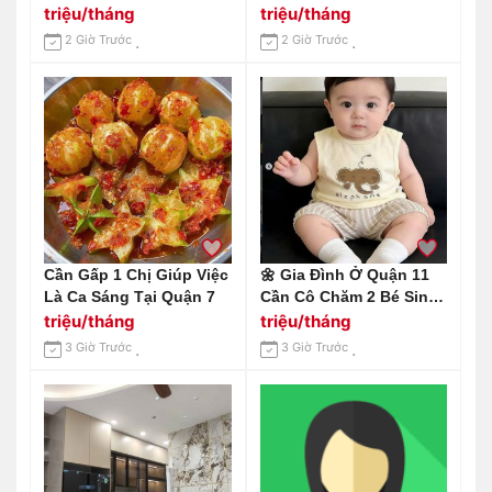
Lương Cao Tại Quận 1.
Chung Cư. Lương 12tr
triệu/tháng
triệu/tháng
Không Yêu Cầu Kinh
2 Giờ Trước
2 Giờ Trước
Nghiệm
Cần Gấp 1 Chị Giúp Việc
🌼 Gia Đình Ở Quận 11
Là Ca Sáng Tại Quận 7
Cần Cô Chăm 2 Bé Sinh
Đôi 4 Tuổi
triệu/tháng
triệu/tháng
3 Giờ Trước
3 Giờ Trước