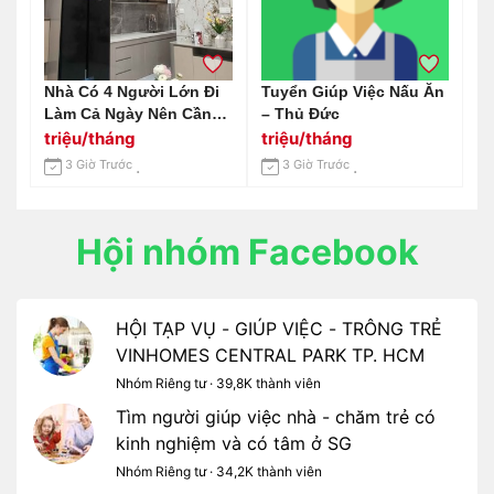
Nhà Có 4 Người Lớn Đi
Tuyển Giúp Việc Nấu Ăn
Làm Cả Ngày Nên Cần
– Thủ Đức
Chị Về Phụ Làm Việc
triệu/tháng
triệu/tháng
Nhà
3 Giờ Trước
3 Giờ Trước
Hội nhóm Facebook
HỘI TẠP VỤ - GIÚP VIỆC - TRÔNG TRẺ
VINHOMES CENTRAL PARK TP. HCM
Nhóm Riêng tư · 39,8K thành viên
Tìm người giúp việc nhà - chăm trẻ có
kinh nghiệm và có tâm ở SG
Nhóm Riêng tư · 34,2K thành viên