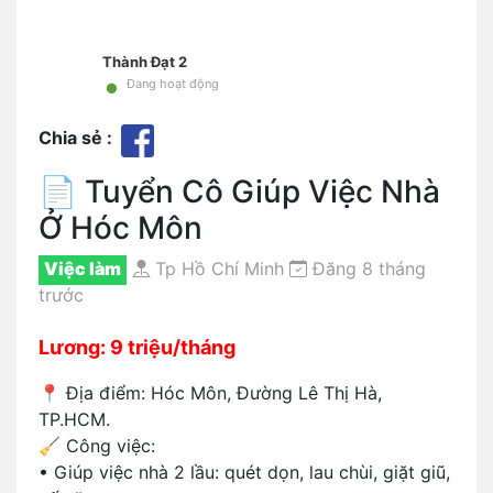
Thành Đạt 2
•
Đang hoạt động
Chia sẻ :
📄 Tuyển Cô Giúp Việc Nhà
Ở Hóc Môn
Việc làm
Tp Hồ Chí Minh
Đăng 8 tháng
trước
Lương: 9 triệu/tháng
📍 Địa điểm: Hóc Môn, Đường Lê Thị Hà,
TP.HCM.
🧹 Công việc:
• Giúp việc nhà 2 lầu: quét dọn, lau chùi, giặt giũ,