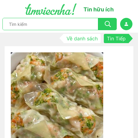
Tin hữu ích
Về danh sách
Tin Tiếp