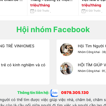
Làm Ở Lại Tại
Khởi Điểm Địa Chỉ: Biên
Bình Lương 10-
triệu/tháng
triệu/tháng
Sơn, Quận Gò
Hoà – Đồng Nai.
Tháng
5 Giờ Trước
6 Giờ Trước
Hội nhóm Facebook
RÔNG TRẺ VINHOMES
Hội Tìm Người G
Nhóm Công khai · 38
 trẻ có kinh nghiệm và có
HỘI TÌM GIÚP 
Nhóm Công khai · 91,
Thông tin liên hệ:
0979.305.130
người có thể tìm được việc giúp việc nhà, chăm bé, chăm s
ây còn là cầu nối giữa người đi tìm việc và người cần lao 