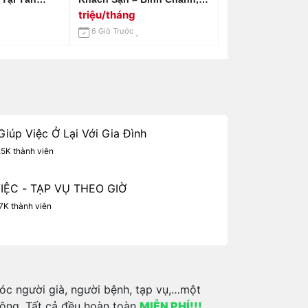
12 Triệu /
Long An 📢 Gọi Em
triệu/tháng
0966529171
6 Giờ Trước
iúp Việc Ở Lại Với Gia Đình
,5K thành viên
VIỆC - TẠP VỤ THEO GIỜ
7K thành viên
óc người già, người bệnh, tạp vụ,…một
động. Tất cả đều hoàn toàn
MIỄN PHÍ!!!