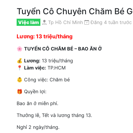
Tuyển Cô Chuyên Chăm Bé Gi
Việc làm
Tp Hồ Chí Minh
Đăng 4 tuần trước
Lương: 13 triệu/tháng
🌸
TUYỂN CÔ CHĂM BÉ – BAO ĂN Ở
💰
Lương:
13 triệu/tháng
📍
Làm việc:
TP.HCM
👶 Công việc: Chăm bé
🎁 Quyền lợi:
Bao ăn ở miễn phí.
Thưởng lễ, Tết và lương tháng 13.
Nghỉ 2 ngày/tháng.