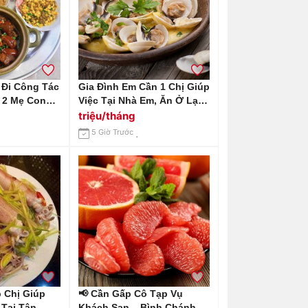
Đi Công Tác
Gia Đình Em Cần 1 Chị Giúp
ó 2 Mẹ Con
Việc Tại Nhà Em, Ăn Ở Lại
Giúp Việc
Nhà Em Ở Chung Cư
triệu/tháng
 Tấn Phát
Estella Heights Q2 Lương
5 Giờ Trước
12 Triệu Bao
Em Gửi 13 Triệu
 Chị Giúp
📢 Cần Gấp Cô Tạp Vụ
 Tại Tân
Khách Sạn – Bình Chánh,