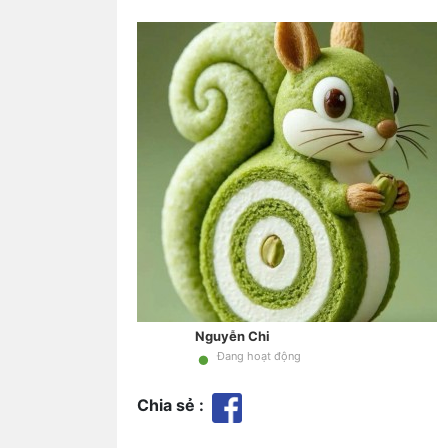
Nguyễn Chi
•
Đang hoạt động
Chia sẻ :