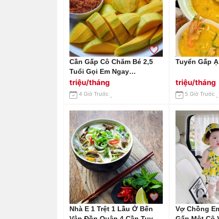
Cần Gấp Cô Chăm Bé 2,5
Tuyển Gấp Ạ
Tuổi Gọi Em Ngay
0966529171
triệu/tháng
triệu/tháng
4 Giờ Trước
5 Giờ Trước
Nhà E 1 Trệt 1 Lầu Ở Bến
Vợ Chồng E
Vân Đồn Quận 4 Cần Tuyển
Gấp Một Cô 