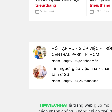
Chị Giúp Việc Lương 14tr Ạ
Tháng Tuổi, 
triệu/tháng
triệu/tháng
Đường Tân 
5 Giờ Trước
5 Giờ Trước
Vấp.
HỘI TẠP VỤ - GIÚP VIỆC - T
CENTRAL PARK TP. HCM
Nhóm Riêng tư · 39,8K thành viên
Tìm người giúp việc nhà - chăm
tâm ở SG
Nhóm Riêng tư · 34,2K thành viên
TIMVIECNHA!
là trang web giúp mọi 
cách nhanh chóng. Không chỉ có thế, đ