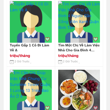
Tuyển Gấp 1 Cô Đi Làm
Tìm Một Chị Về Làm Việc
Về Ạ
Nhà Cho Gia Đình 4
Người Gần Công Viên
triệu/tháng
triệu/tháng
Xanh Quận Bình Tân
2 Giờ Trước
2 Giờ Trước