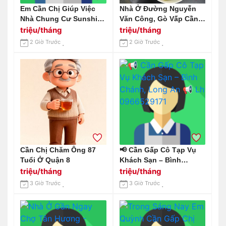
Em Cần Chị Giúp Việc
Nhà Ở Đường Nguyễn
Nhà Chung Cư Sunshine
Văn Công, Gò Vấp Cần
Tower Quận 1 Lương 13
Tìm Cô Phụ Giúp Việc
triệu/tháng
triệu/tháng
Triệu Bao Ăn Ở Ạ
Nhà Làm Ở Lại.
2 Giờ Trước
2 Giờ Trước
Cần Chị Chăm Ông 87
📢 Cần Gấp Cô Tạp Vụ
Tuổi Ở Quận 8
Khách Sạn – Bình
Chánh, Long An 📢 Lh
triệu/tháng
triệu/tháng
0966529171
3 Giờ Trước
3 Giờ Trước