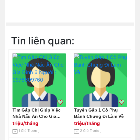
Tin liên quan:
Tìm Gấp Chị Giúp Việc
Tuyển Gấp 1 Cô Phụ
Nhà Nấu Ăn Cho Gia
Bánh Chưng Đi Làm Về
Đình 6 Người :
triệu/tháng
triệu/tháng
0978609760
1 Giờ Trước
2 Giờ Trước