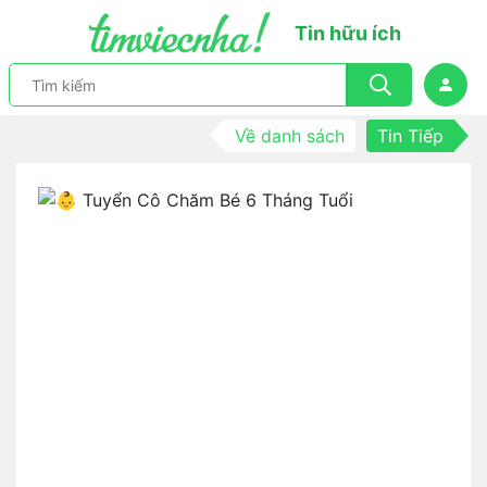
Tin hữu ích
Về danh sách
Tin Tiếp