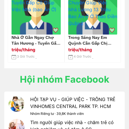
Nhà Ở Gần Ngay Chợ
Trong Sáng Nay Em
Tân Hương - Tuyển Gấp
Quỳnh Cần Gấp Chị
Cô Giúp Việc Nhà (bao
Chuyên Giúp Việc Nhà
triệu/tháng
triệu/tháng
Ăn Ở)
Lương 13 Triệu Bao Ăn
3 Giờ Trước
4 Giờ Trước
Ở Ở Thảo Điền Quận 2
Hội nhóm Facebook
HỘI TẠP VỤ - GIÚP VIỆC - TRÔNG TRẺ
VINHOMES CENTRAL PARK TP. HCM
Nhóm Riêng tư · 39,8K thành viên
Tìm người giúp việc nhà - chăm trẻ có