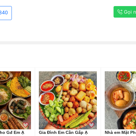
Gọi 
840
ho Gđ Em Ạ
Gia Đình Em Cần Gấp Ạ
Nhà em Mặt Ph