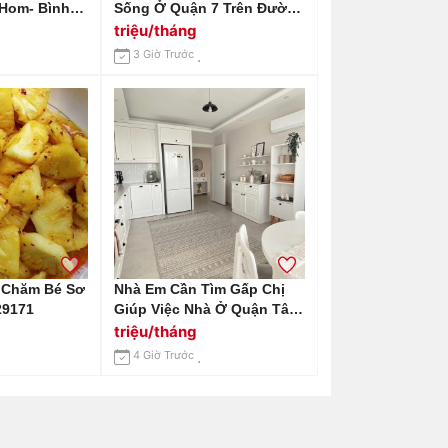
Hom- Bình
Sống Ở Quận 7 Trên Đường
 Chị Dưới 59
Nguyễn Văn Linh Cần Cô
triệu/tháng
ông Việc Nhà
Giúp Việc Nhà ,nhà 2 Mẹ
3 Giờ Trước
Con (bao Ăn Ở Lại )
 Chăm Bé Sơ
Nhà Em Cần Tìm Gấp Chị
29171
Giúp Việc Nhà Ở Quận Tân
Bình Trên Đường Âu Cơ
triệu/tháng
Lương 14 Triệu Bao Ăn Ở
4 Giờ Trước