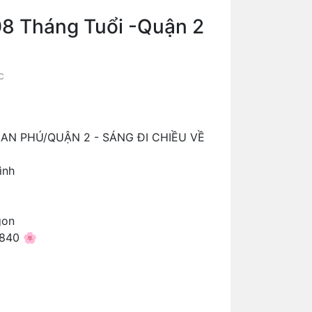
8 Tháng Tuổi -Quận 2
c
AN PHÚ/QUẬN 2 - SÁNG ĐI CHIỀU VỀ
ình
gon
.840 🌸