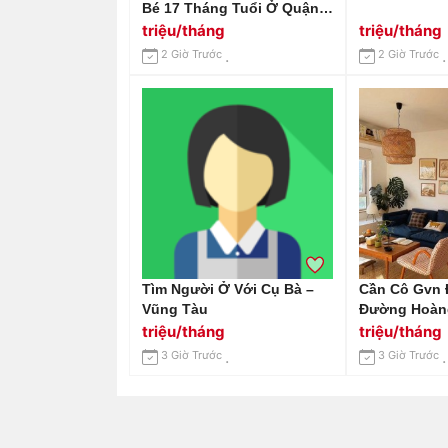
Bé 17 Tháng Tuổi Ở Quận
2, Bé Ngoan, Dễ Thương
triệu/tháng
triệu/tháng
Lắm Ạ.
2 Giờ Trước
2 Giờ Trước
Tìm Người Ở Với Cụ Bà –
Cần Cô Gvn 
Vũng Tàu
Đường Hoàng
Phường Tân
triệu/tháng
triệu/tháng
9tr
3 Giờ Trước
3 Giờ Trước