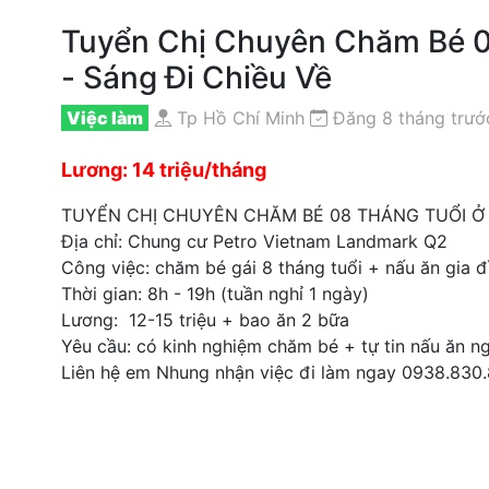
Tuyển Chị Chuyên Chăm Bé 0
- Sáng Đi Chiều Về
Việc làm
Tp Hồ Chí Minh
Đăng 8 tháng trướ
Lương: 14 triệu/tháng
TUYỂN CHỊ CHUYÊN CHĂM BÉ 08 THÁNG TUỔI Ở 
Địa chỉ: Chung cư Petro Vietnam Landmark Q2
Công việc: chăm bé gái 8 tháng tuổi + nấu ăn gia đ
Thời gian: 8h - 19h (tuần nghỉ 1 ngày)
Lương: 12-15 triệu + bao ăn 2 bữa
Yêu cầu: có kinh nghiệm chăm bé + tự tin nấu ăn n
Liên hệ em Nhung nhận việc đi làm ngay 0938.830