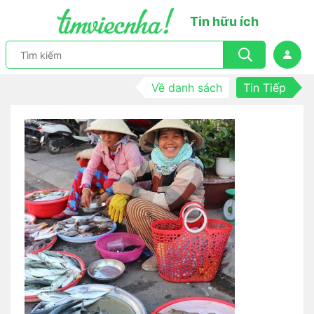
Tin hữu ích
Về danh sách
Tin Tiếp