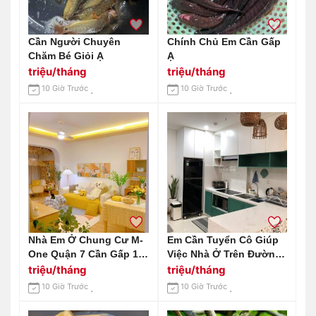
Cần Người Chuyên
Chính Chủ Em Cần Gấp
Chăm Bé Giỏi Ạ
Ạ
triệu/tháng
triệu/tháng
10 Giờ Trước
10 Giờ Trước
Nhà Em Ở Chung Cư M-
Em Cần Tuyển Cô Giúp
One Quận 7 Cần Gấp 1
Việc Nhà Ở Trên Đường
Chị Giúp Việc Nhà
Hai Bà Trưng Quận 3
triệu/tháng
triệu/tháng
Lương Cao Bao Ăn Ở Ạ
Lương Cao Ạ
10 Giờ Trước
10 Giờ Trước