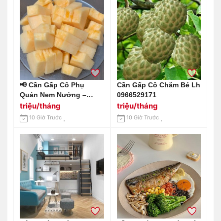
📢 Cần Gấp Cô Phụ
Cần Gấp Cô Chăm Bé Lh
Quán Nem Nướng –
0966529171
Quận 3 📢 Lh
triệu/tháng
triệu/tháng
0966529171
10 Giờ Trước
10 Giờ Trước