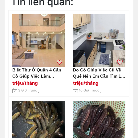
Tin liên quan:
Biệt Thự Ở Quận 4 Cần
Do Cô Giúp Việc Cũ Về
Cô Giúp Việc Làm
Quê Nên Em Cần Tìm 1
Chung Với 1 Cô Khác
Cô Giúp Việc Nhà Ở
triệu/tháng
triệu/tháng
Quận 4 Ngay Bến Vân
3 Giờ Trước
10 Giờ Trước
Đồn Lương 14 Triệu