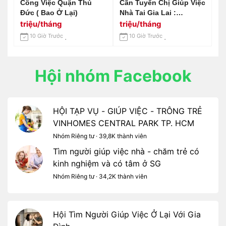
Công Việc Quận Thủ
Cần Tuyển Chị Giúp Việc
Đức ( Bao Ở Lại)
Nhà Tai Gia Lai :
0978609760 ( Có Zalo)
triệu/tháng
triệu/tháng
10 Giờ Trước
10 Giờ Trước
Hội nhóm Facebook
HỘI TẠP VỤ - GIÚP VIỆC - TRÔNG TRẺ
VINHOMES CENTRAL PARK TP. HCM
Nhóm Riêng tư · 39,8K thành viên
Tìm người giúp việc nhà - chăm trẻ có
kinh nghiệm và có tâm ở SG
Nhóm Riêng tư · 34,2K thành viên
Hội Tìm Người Giúp Việc Ở Lại Với Gia