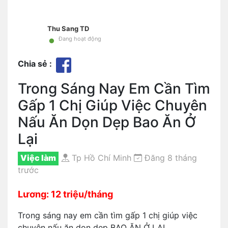
Thu Sang TD
•
Đang hoạt động
Chia sẻ :
Trong Sáng Nay Em Cần Tìm
Gấp 1 Chị Giúp Việc Chuyên
Nấu Ăn Dọn Dẹp Bao Ăn Ở
Lại
Việc làm
Tp Hồ Chí Minh
Đăng 8 tháng
trước
Lương: 12 triệu/tháng
Trong sáng nay em cần tìm gấp 1 chị giúp việc
chuyên nấu ăn dọn dẹp BAO ĂN Ở LẠI