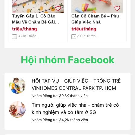
Tuyển Gấp 1 Cô Bảo
Cần Cô Chăm Bé – Phụ
Mẫu Về Chăm Bé Gái
Giúp Việc Nhà
Nhà Em Được 5 Tháng
triệu/tháng
triệu/tháng
Tuổi
3 Giờ Trước
3 Giờ Trước
Hội nhóm Facebook
HỘI TẠP VỤ - GIÚP VIỆC - TRÔNG TRẺ
VINHOMES CENTRAL PARK TP. HCM
Nhóm Riêng tư · 39,8K thành viên
Tìm người giúp việc nhà - chăm trẻ có
kinh nghiệm và có tâm ở SG
Nhóm Riêng tư · 34,2K thành viên