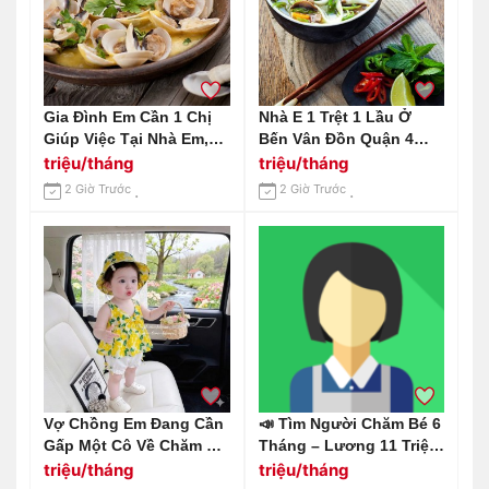
Gia Đình Em Cần 1 Chị
Nhà E 1 Trệt 1 Lầu Ở
Giúp Việc Tại Nhà Em,
Bến Vân Đồn Quận 4
Ăn Ở Lại Nhà Em Ở
Cần Tuyển Chị Giúp Việc
triệu/tháng
triệu/tháng
Chung Cư Estella
Lương 14tr Ạ
2 Giờ Trước
2 Giờ Trước
Heights Q2 Lương Em
Gửi 13 Triệu
Vợ Chồng Em Đang Cần
📣 Tìm Người Chăm Bé 6
Gấp Một Cô Về Chăm Bé
Tháng – Lương 11 Triệu
4 Tháng Tuổi, Làm Ở Lại
Khởi Điểm Địa Chỉ: Biên
triệu/tháng
triệu/tháng
Tại Đường Tân Sơn,
Hoà – Đồng Nai.