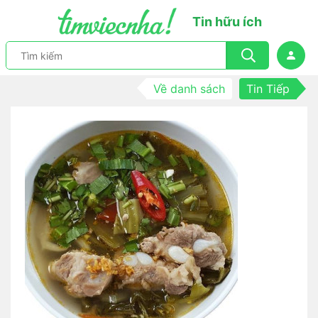
Tin hữu ích
Về danh sách
Tin Tiếp