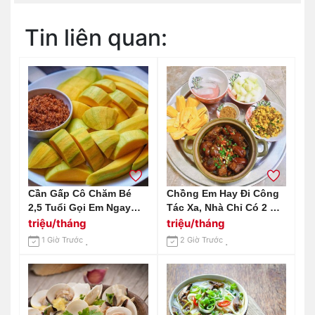
Tin liên quan:
Cần Gấp Cô Chăm Bé
Chồng Em Hay Đi Công
2,5 Tuổi Gọi Em Ngay
Tác Xa, Nhà Chỉ Có 2 Mẹ
0966529171
Con Cần Gấp 1 Chị Giúp
triệu/tháng
triệu/tháng
Việc Nhà Tại Huỳnh Tấn
1 Giờ Trước
2 Giờ Trước
Phát Quận 7 Lương 12
Triệu Bao Ăn Ở.