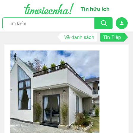
Tin hữu ích
Về danh sách
Tin Tiếp