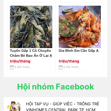
Tuyển Gấp 1 Cô Chuyên
Gia Đình Em Cần Gấp Ạ
Chăm Bé Bao Ăn Ở Lại Ạ
triệu/tháng
triệu/tháng
5 Giờ Trước
5 Giờ Trước
Hội nhóm Facebook
HỘI TẠP VỤ - GIÚP VIỆC - TRÔNG TRẺ
VINHOMES CENTRAL PARK TP. HCM