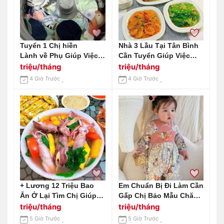
Tuyển 1 Chị hiền
Nhà 3 Lầu Tại Tân Bình
Lành về Phụ Giúp Việc
Cần Tuyển Giúp Việc
Nhà Với Mức Lương Từ
Nhà - Lương Cao
triệu/tháng
triệu/tháng
10 Triệu Trở Lên!
4 Giờ Trước
4 Giờ Trước
+ Lương 12 Triệu Bao
Em Chuẩn Bị Đi Làm Cần
Ăn Ở Lại Tìm Chị Giúp
Gấp Chị Bảo Mẫu Chăm
Việc Quê Miền Bắc :
Sóc Bé 6 Tháng
triệu/tháng
triệu/tháng
0978609760 ( Có Zalo)
5 Giờ Trước
5 Giờ Trước