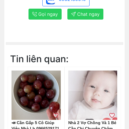
Gọi ngay
Chat ngay
Tin liên quan:
📣 Cần Gấp 5 Cô Giúp
Nhà 2 Vợ Chồng Và 1 Bé
Việc Nhà Lh 0966529171
Cần Chị Chuyên Chăm