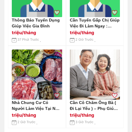
Thông Báo Tuyển Dụng
Cần Tuyển Gấp Chị Giúp
Giúp Việc Gia Đình
Việc Đi Làm Ngay :
0978609760 ( Có Zalo)
triệu/tháng
triệu/tháng
37 Phút Trước
2 Giờ Trước
Nhà Chung Cư Có
Cần Cô Chăm Ông Bà (
Người Làm Việc Tại Nhà
Đi Lại Yếu ) – Phụ Giúp
Nên Cần Cô Giusp Việc
Việc Nhà Đi Về
triệu/tháng
triệu/tháng
2 Giờ Trước
3 Giờ Trước