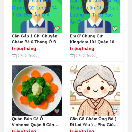
Cần Gấp 1 Chị Chuyên
Em Ở Chung Cư
Chăm Bé 6 Tháng Ở Đảo
Kingdom 101 Quận 10
Kim Cương Q2 Lương
Cần 1 Chị Chăm Bé 9
triệu/tháng
triệu/tháng
14 Triệu Bao Ăn Ở Ạ
Tháng (cần Chị Ở Lại)
6 Phút Trước
6 Phút Trước
Lương 13 Triệu Bao Ăn
Ở
Quán Bún Cá Ở
Cần Cô Chăm Ông Bà (
Vinhome Quận 9 Cần
Đi Lại Yếu ) – Phụ Giúp
Tuyển 1 Cô Về Nhặt Rau
Việc Nhà Đi Về
triệu/tháng
triệu/tháng