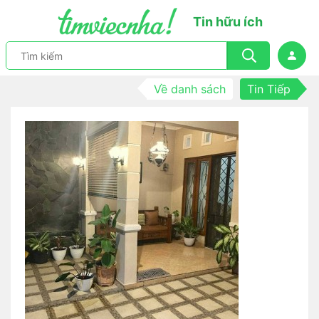
Tin hữu ích
Về danh sách
Tin Tiếp