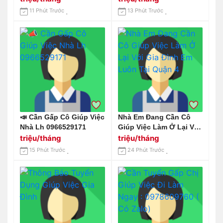
, Rửa Chén
11 Phút Trước
13 Phút Trước
📣 Cần Gấp Cô Giúp Việc
Nhà Em Đang Cần Cô
Nhà Lh 0966529171
Giúp Việc Làm Ở Lại Với
Gia Đình Em Luôn Tại
triệu/tháng
triệu/tháng
Quận 4
15 Phút Trước
24 Phút Trước