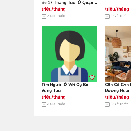
Bé 17 Tháng Tuổi Ở Quận
2, Bé Ngoan, Dễ Thương
triệu/tháng
triệu/tháng
Lắm Ạ.
2 Giờ Trước
2 Giờ Trước
Tìm Người Ở Với Cụ Bà –
Cần Cô Gvn 
Vũng Tàu
Đường Hoàng
Phường Tân
triệu/tháng
triệu/tháng
9tr
3 Giờ Trước
3 Giờ Trước