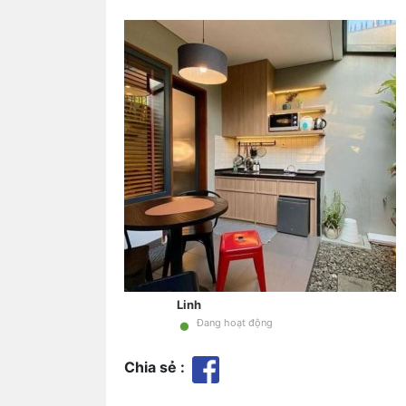
Linh
•
Đang hoạt động
Chia sẻ :