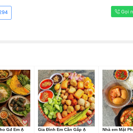
Gọi 
294
ho Gđ Em Ạ
Gia Đình Em Cần Gấp Ạ
Nhà em Mặt Ph