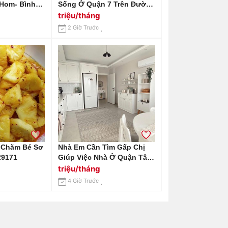
Hom- Bình
Sống Ở Quận 7 Trên Đường
 Chị Dưới 59
Nguyễn Văn Linh Cần Cô
triệu/tháng
ông Việc Nhà
Giúp Việc Nhà ,nhà 2 Mẹ
2 Giờ Trước
Con (bao Ăn Ở Lại )
 Chăm Bé Sơ
Nhà Em Cần Tìm Gấp Chị
29171
Giúp Việc Nhà Ở Quận Tân
Bình Trên Đường Âu Cơ
triệu/tháng
Lương 14 Triệu Bao Ăn Ở
4 Giờ Trước