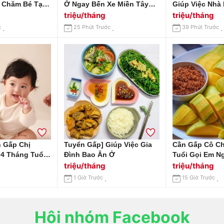
 Chăm Bé Tại
Ở Ngay Bến Xe Miền Tây
Giúp Việc Nhà
uận 6
Cần Tuyển Gấp Chị Giúp
Tháng 14 Triệ
triệu/tháng
triệu/tháng
Việc Nhà Ở Lại Lương 12
Điện Biên Phủ 
c
25 Phút Trước
39 Phút Trước
Triệu Bao Ăn Ở
n Gấp Chị
Tuyển Gấp] Giúp Việc Gia
Cần Gấp Cô Ch
4 Tháng Tuổi
Đình Bao Ăn Ở
Tuổi Gọi Em N
609760 ( Có
0966529171
triệu/tháng
triệu/tháng
1 Giờ Trước
15 Giờ Trước
Hội nhóm Facebook