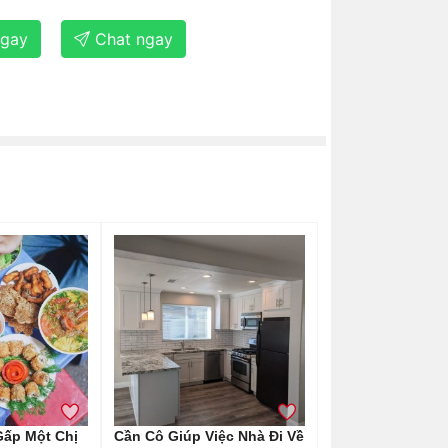
ngay
Chat ngay
ấp Một Chị
Cần Cô Giúp Việc Nhà Đi Về