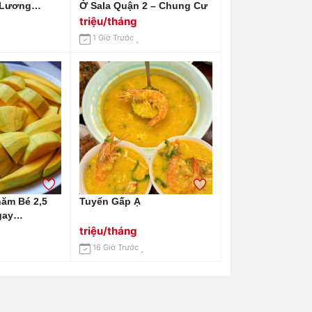
 Lương
Ở Sala Quận 2 – Chung Cư
u Trên Đường
triệu/tháng
- Bình Thạnh
1 Giờ Trước
ăm Bé 2,5
Tuyển Gấp Ạ
gay
triệu/tháng
16 Giờ Trước