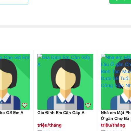
ho Gđ Em Ạ
Gia Đình Em Cần Gấp Ạ
Nhà em Mặt Ph
Ở gần Chợ Bà 
Tân. Muốn Tìm
triệu/tháng
triệu/tháng
Tuổi Về Làm C