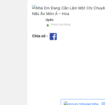
Uyên
•
Đang hoạt động
Chia sẻ :
0