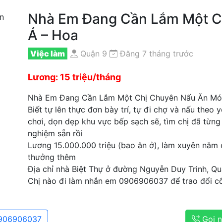
Nhà Em Đang Cần Lắm Một C
Á – Hoa
Việc làm
Quận 9
Đăng 7 tháng trước
Lương: 15 triệu/tháng
Nhà Em Đang Cần Lắm Một Chị Chuyên Nấu Ăn Mó
Biết tự lên thực đơn bày trí, tự đi chợ và nấu theo
chơi, dọn dẹp khu vực bếp sạch sẽ, tìm chị đã từng
nghiệm sẵn rồi
Lương 15.000.000 triệu (bao ăn ở), làm xuyên năm 
thưởng thêm
Địa chỉ nhà Biệt Thự ở đường Nguyễn Duy Trinh, Qu
Chị nào đi làm nhắn em 0906906037 để trao đổi cô
906906037
Gọi 