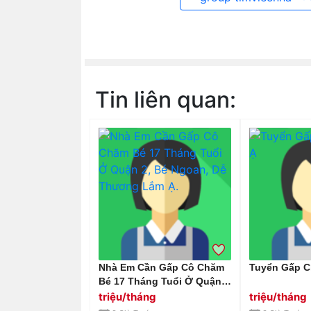
Tin liên quan:
Nhà Em Cần Gấp Cô Chăm
Tuyển Gấp C
Bé 17 Tháng Tuổi Ở Quận
2, Bé Ngoan, Dễ Thương
triệu/tháng
triệu/tháng
Lắm Ạ.