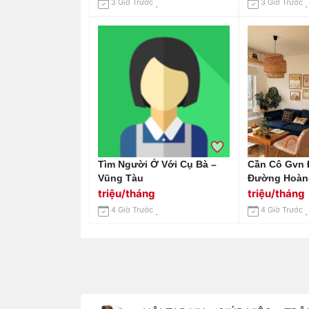
3 Giờ Trước
3 Giờ Trước
Tìm Người Ở Với Cụ Bà –
Cần Cô Gvn 
Vũng Tàu
Đường Hoàng
Phường Tân
triệu/tháng
triệu/tháng
9tr
4 Giờ Trước
4 Giờ Trước