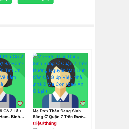
ố Có 2 Lầu
Mẹ Đơn Thân Đang Sinh
Hom- Bình
Sống Ở Quận 7 Trên Đường
 Chị Dưới 59
Nguyễn Văn Linh Cần Cô
triệu/tháng
ông Việc Nhà
Giúp Việc Nhà ,nhà 2 Mẹ