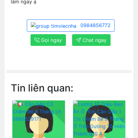
làm ngay ạ
0984856772
Gọi ngay
Chat ngay
Tin liên quan: