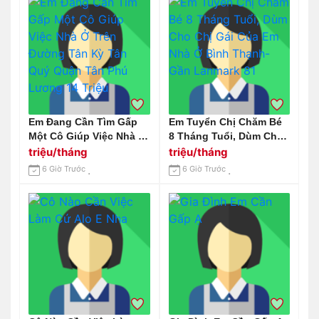
Em Đang Cần Tìm Gấp
Em Tuyển Chị Chăm Bé
Một Cô Giúp Việc Nhà Ở
8 Tháng Tuổi, Dùm Cho
Trên Đường Tân Kỳ Tân
Chị Gái Của Em Nhà Ở
triệu/tháng
triệu/tháng
Quý Quận Tân Phú
Bình Thạnh- Gần
6 Giờ Trước
6 Giờ Trước
Lương 14 Triệu
Lanmark 81