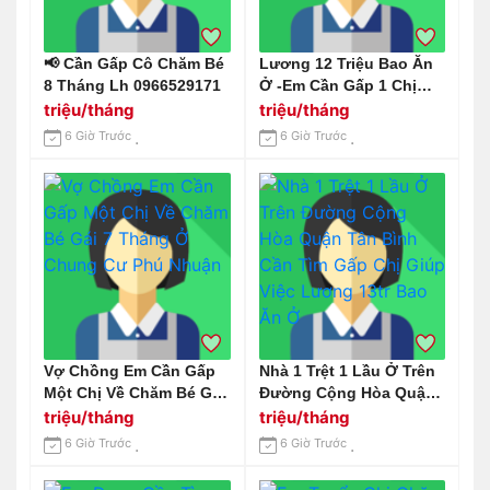
📢 Cần Gấp Cô Chăm Bé
Lương 12 Triệu Bao Ăn
8 Tháng Lh 0966529171
Ở -Em Cần Gấp 1 Chị
Chăm Bé 9 Tháng Ở
triệu/tháng
triệu/tháng
Trên Đường Tô Hiến
6 Giờ Trước
6 Giờ Trước
Thành Q10 Ạ
Vợ Chồng Em Cần Gấp
Nhà 1 Trệt 1 Lầu Ở Trên
Một Chị Về Chăm Bé Gái
Đường Cộng Hòa Quận
7 Tháng Ở Chung Cư
Tân Bình Cần Tìm Gấp
triệu/tháng
triệu/tháng
Phú Nhuận
Chị Giúp Việc Lương
6 Giờ Trước
6 Giờ Trước
13tr Bao Ăn Ở