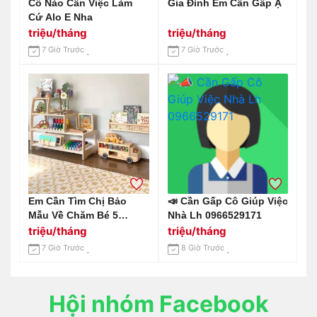
Cô Nào Cần Việc Làm
Gia Đình Em Cần Gấp Ạ
Cứ Alo E Nha
triệu/tháng
triệu/tháng
7 Giờ Trước
7 Giờ Trước
Em Cần Tìm Chị Bảo
📣 Cần Gấp Cô Giúp Việc
Mẫu Về Chăm Bé 5
Nhà Lh 0966529171
Tháng Ở Đường Nguyễn
triệu/tháng
triệu/tháng
Văn Chiêu , Gò Vấp
7 Giờ Trước
8 Giờ Trước
Hội nhóm Facebook