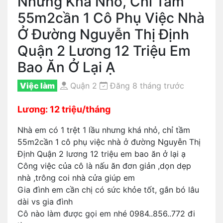
Nhưng Khá Nhỏ, Chỉ Tầm
55m2cần 1 Cô Phụ Việc Nhà
Ở Đường Nguyễn Thị Định
Quận 2 Lương 12 Triệu Em
Bao Ăn Ở Lại Ạ
Việc làm
Quận 2
Đăng 8 tháng trước
Lương: 12 triệu/tháng
Nhà em có 1 trệt 1 lầu nhưng khá nhỏ, chỉ tầm
55m2cần 1 cô phụ việc nhà ở đường Nguyễn Thị
Định Quận 2 lương 12 triệu em bao ăn ở lại ạ
Công việc của cô là nấu ăn đơn giản ,dọn dẹp
nhà ,trông coi nhà cửa giúp em
Gia đình em cần chị có sức khỏe tốt, gắn bó lâu
dài vs gia đình
Cô nào làm được gọi em nhé 0984..856..772 đi