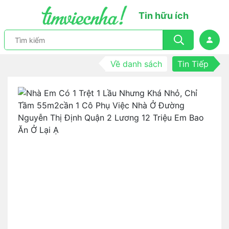
Tin hữu ích
Về danh sách
Tin Tiếp