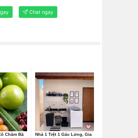
ngay
Chat ngay
Cô Chăm Bà
Nhà 1 Trệt 1 Gác Lửng, Gia