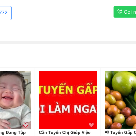
Gọi 
772
áng Đang Tập
Cần Tuyển Chị Giúp Việc
📢 Tuyển Gấp 