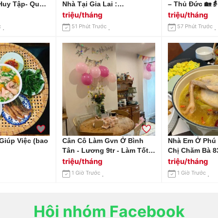
Huy Tập- Quận
Nhà Tại Gia Lai :
– Thủ Đức 🏡👵
0978609760 ( Có Zalo)
0966529171
triệu/tháng
triệu/tháng
c
51 Phút Trước
57 Phút Trước
Giúp Việc (bao
Cân Cô Làm Gvn Ở Bình
Nhà Em Ở Phú
Tân - Lương 9tr - Làm Tốt
Chị Chăm Bà 8
Có Lên Thêm Lương
triệu/tháng
triệu/tháng
Thưởng
1 Giờ Trước
1 Giờ Trước
Hội nhóm Facebook