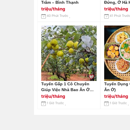
Trâm – Bình Thạnh
Đứng, Ở Hà 
7
triệu/tháng
triệu/tháng
40 Phút Trước
41 Phút Trướ
Tuyển Gấp 1 Cô Chuyên
Tuyển Dụng 
Giúp Việc Nhà Bao Ăn Ở
Ăn Ở)
Lại Ạ
triệu/tháng
triệu/tháng
1 Giờ Trước
1 Giờ Trước