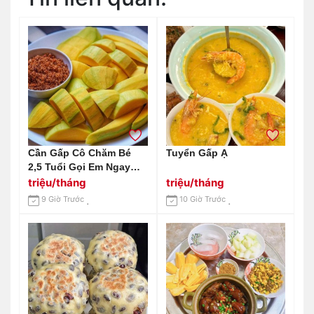
Cần Gấp Cô Chăm Bé
Tuyển Gấp Ạ
2,5 Tuổi Gọi Em Ngay
0966529171
triệu/tháng
triệu/tháng
9 Giờ Trước
10 Giờ Trước