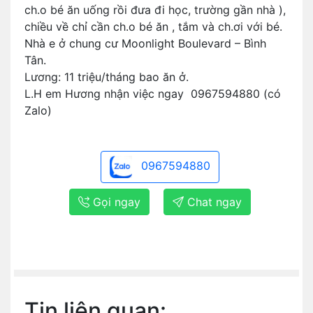
ch.o bé ăn uống rồi đưa đi học, trường gần nhà ),
chiều về chỉ cần ch.o bé ăn , tắm và ch.ơi với bé.
Nhà e ở chung cư Moonlight Boulevard – Bình
Tân.
Lương: 11 triệu/tháng bao ăn ở.
L.H em Hương nhận việc ngay 0967594880 (có
Zalo)
0967594880
Gọi ngay
Chat ngay
Tin liên quan: