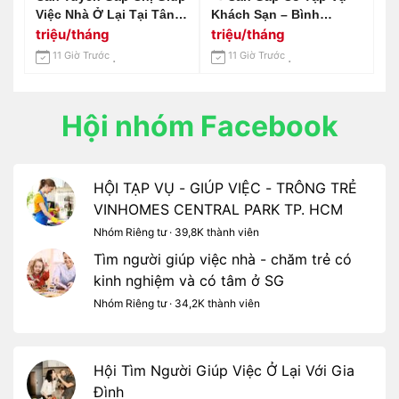
Việc Nhà Ở Lại Tại Tân
Khách Sạn – Bình
Bình Lương 10-12 Triệu /
Chánh, Long An 📢 Gọi
triệu/tháng
triệu/tháng
Tháng
Em 0966529171
11 Giờ Trước
11 Giờ Trước
Hội nhóm Facebook
HỘI TẠP VỤ - GIÚP VIỆC - TRÔNG TRẺ
VINHOMES CENTRAL PARK TP. HCM
Nhóm Riêng tư · 39,8K thành viên
Tìm người giúp việc nhà - chăm trẻ có
kinh nghiệm và có tâm ở SG
Nhóm Riêng tư · 34,2K thành viên
Hội Tìm Người Giúp Việc Ở Lại Với Gia
Đình