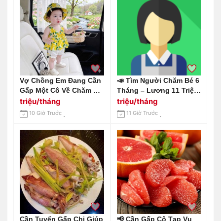
Vợ Chồng Em Đang Cần
📣 Tìm Người Chăm Bé 6
Gấp Một Cô Về Chăm Bé
Tháng – Lương 11 Triệu
4 Tháng Tuổi, Làm Ở Lại
Khởi Điểm Địa Chỉ: Biên
triệu/tháng
triệu/tháng
Tại Đường Tân Sơn,
Hoà – Đồng Nai.
10 Giờ Trước
11 Giờ Trước
Quận Gò Vấp.
Cần Tuyển Gấp Chị Giúp
📢 Cần Gấp Cô Tạp Vụ