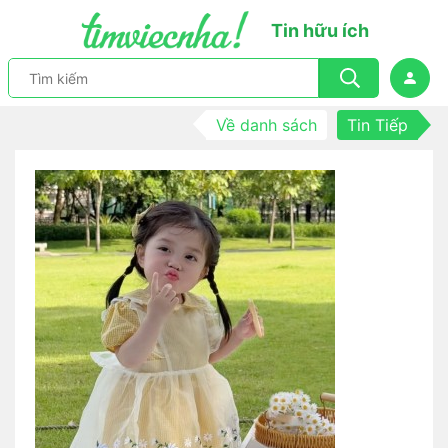
Tin hữu ích
Về danh sách
Tin Tiếp