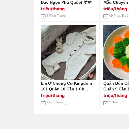
Đảo Ngọc Phú Quốc! 🌴💸
Mẫu Chuyên
Chung Cư Hà
triệu/tháng
triệu/tháng
5 Phút Trước
49 Phút Trướ
Em Ở Chung Cư Kingdom
Quán Bún C
101 Quận 10 Cần 1 Chị
Quận 9 Cần 
Chăm Bé 9 Tháng (cần Chị
Nhặt Rau , 
triệu/tháng
triệu/tháng
Ở Lại) Lương 13 Triệu Bao
2 Giờ Trước
2 Giờ Trước
Ăn Ở