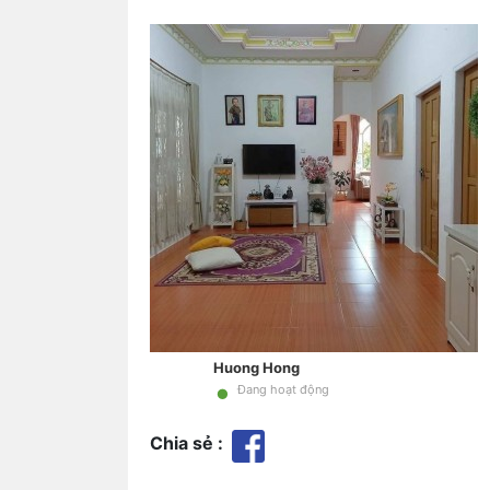
Huong Hong
•
Đang hoạt động
Chia sẻ :