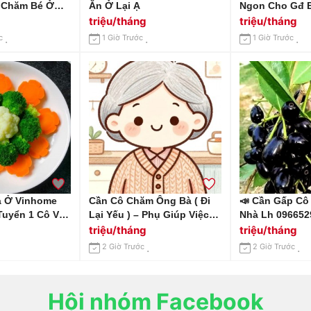
 Chăm Bé Ở
Ăn Ở Lại Ạ
Ngon Cho Gđ 
 Đô Quận 10 Ạ
triệu/tháng
triệu/tháng
c
1 Giờ Trước
1 Giờ Trước
á Ở Vinhome
Cần Cô Chăm Ông Bà ( Đi
📣 Cần Gấp Cô
Tuyển 1 Cô Về
Lại Yếu ) – Phụ Giúp Việc
Nhà Lh 096652
Rửa Chén
Nhà Đi Về
triệu/tháng
triệu/tháng
2 Giờ Trước
2 Giờ Trước
Hội nhóm Facebook