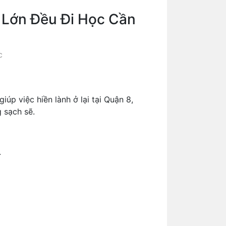
 Lớn Đều Đi Học Cần
c
úp việc hiền lành ở lại tại Quận 8,
g sạch sẽ.
.