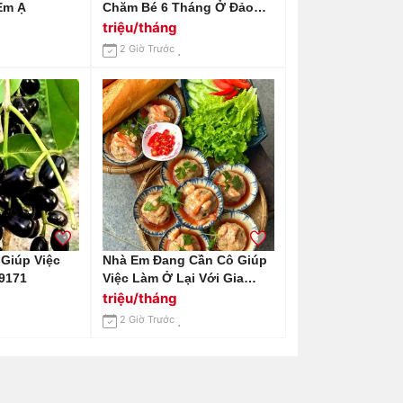
Em Ạ
Chăm Bé 6 Tháng Ở Đảo
Kim Cương Q2 Lương 14
triệu/tháng
Triệu Bao Ăn Ở Ạ
2 Giờ Trước
 Giúp Việc
Nhà Em Đang Cần Cô Giúp
9171
Việc Làm Ở Lại Với Gia
Đình Em Luôn Tại Quận 4
triệu/tháng
2 Giờ Trước