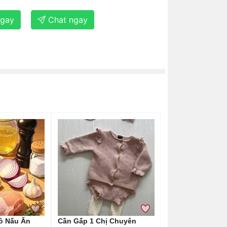
ngay
Chat ngay
ô Nấu Ăn
Cần Gấp 1 Chị Chuyên