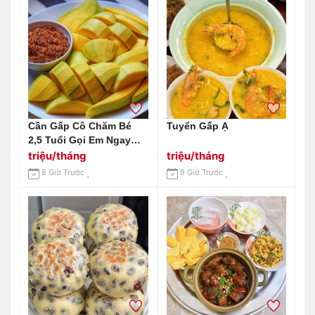
Cần Gấp Cô Chăm Bé
Tuyển Gấp Ạ
2,5 Tuổi Gọi Em Ngay
0966529171
triệu/tháng
triệu/tháng
8 Giờ Trước
9 Giờ Trước