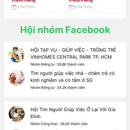
Tháng
Em 0966529171
9 Giờ Trước
9 Giờ Trước
Hội nhóm Facebook
HỘI TẠP VỤ - GIÚP VIỆC - TRÔNG TRẺ
VINHOMES CENTRAL PARK TP. HCM
Nhóm Riêng tư · 39,8K thành viên
Tìm người giúp việc nhà - chăm trẻ có
kinh nghiệm và có tâm ở SG
Nhóm Riêng tư · 34,2K thành viên
Hội Tìm Người Giúp Việc Ở Lại Với Gia
Đình
Nhóm Công khai · 38,5K thành viên