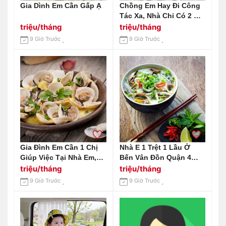
Gia Dình Em Cần Gấp Ạ
Chồng Em Hay Đi Công
Tác Xa, Nhà Chỉ Có 2 Mẹ
Con Cần Gấp 1 Chị Giúp
triệu/tháng
triệu/tháng
Việc Nhà Tại Huỳnh Tấn
9 Giờ Trước
9 Giờ Trước
Phát Quận 7 Lương 12
Triệu Bao Ăn Ở.
Gia Đình Em Cần 1 Chị
Nhà E 1 Trệt 1 Lầu Ở
Giúp Việc Tại Nhà Em,
Bến Vân Đồn Quận 4
Ăn Ở Lại Nhà Em Ở
Cần Tuyển Chị Giúp Việc
triệu/tháng
triệu/tháng
Chung Cư Estella
Lương 14tr Ạ
9 Giờ Trước
9 Giờ Trước
Heights Q2 Lương Em
Gửi 13 Triệu