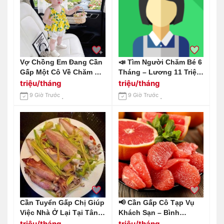
Vợ Chồng Em Đang Cần
📣 Tìm Người Chăm Bé 6
Gấp Một Cô Về Chăm Bé
Tháng – Lương 11 Triệu
4 Tháng Tuổi, Làm Ở Lại
Khởi Điểm Địa Chỉ: Biên
triệu/tháng
triệu/tháng
Tại Đường Tân Sơn,
Hoà – Đồng Nai.
9 Giờ Trước
9 Giờ Trước
Quận Gò Vấp.
Cần Tuyển Gấp Chị Giúp
📢 Cần Gấp Cô Tạp Vụ
Việc Nhà Ở Lại Tại Tân
Khách Sạn – Bình
Bình Lương 10-12 Triệu /
Chánh, Long An 📢 Gọi
triệu/tháng
triệu/tháng