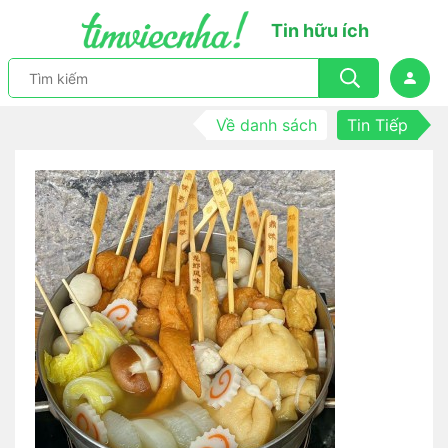
Tin hữu ích
Về danh sách
Tin Tiếp