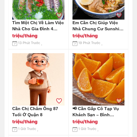
Tìm Một Chị Về Làm Việc
Em Cần Chị Giúp Việc
Nhà Cho Gia Đình 4
Nhà Chung Cư Sunshine
Người Gần Công Viên
Tower Quận 1 Lương 13
triệu/tháng
triệu/tháng
Xanh Quận Bình Tân
Triệu Bao Ăn Ở Ạ
13 Phút Trước
19 Phút Trước
Cần Chị Chăm Ông 87
📢 Cần Gấp Cô Tạp Vụ
Tuổi Ở Quận 8
Khách Sạn – Bình
Chánh, Long An 📢 Lh
triệu/tháng
triệu/tháng
0966529171
1 Giờ Trước
1 Giờ Trước