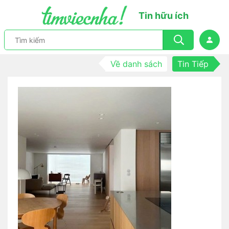
Tin hữu ích
Về danh sách
Tin Tiếp