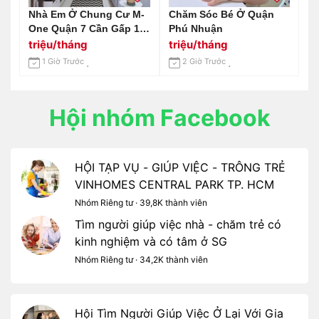
Nhà Em Ở Chung Cư M-
Chăm Sóc Bé Ở Quận
One Quận 7 Cần Gấp 1
Phú Nhuận
Chị Giúp Việc Nhà
triệu/tháng
triệu/tháng
Lương Cao Bao Ăn Ở Ạ
1 Giờ Trước
2 Giờ Trước
Hội nhóm Facebook
HỘI TẠP VỤ - GIÚP VIỆC - TRÔNG TRẺ
VINHOMES CENTRAL PARK TP. HCM
Nhóm Riêng tư · 39,8K thành viên
Tìm người giúp việc nhà - chăm trẻ có
kinh nghiệm và có tâm ở SG
Nhóm Riêng tư · 34,2K thành viên
Hội Tìm Người Giúp Việc Ở Lại Với Gia