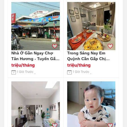
Nhà Ở Gần Ngay Chợ
Trong Sáng Nay Em
Tân Hương - Tuyển Gấp
Quỳnh Cần Gấp Chị
Cô Giúp Việc Nhà (bao
Chuyên Giúp Việc Nhà
triệu/tháng
triệu/tháng
Ăn Ở)
Lương 13 Triệu Bao Ăn
1 Giờ Trước
1 Giờ Trước
Ở Ở Thảo Điền Quận 2