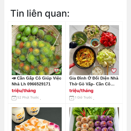
Tin liên quan:
📣 Cần Gấp Cô Giúp Việc
Gia Đình Ở Đối Diện Nhà
Nhà Lh 0966529171
Thờ Gò Vấp- Cần Cô
Giúp Việc Nhà
triệu/tháng
triệu/tháng
52 Phút Trước
1 Giờ Trước