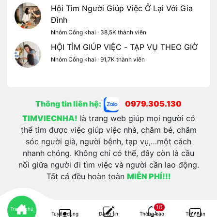
Hội Tìm Người Giúp Việc Ở Lại Với Gia
Đình
Nhóm Công khai · 38,5K thành viên
HỘI TÌM GIÚP VIỆC - TẠP VỤ THEO GIỜ
Nhóm Công khai · 91,7K thành viên
Thông tin liên hệ:
0979.305.130
TIMVIECNHA!
là trang web giúp mọi người có
thể tìm được việc giúp việc nhà, chăm bé, chăm
sóc người già, người bệnh, tạp vụ,…một cách
nhanh chóng. Không chỉ có thế, đây còn là cầu
nối giữa người đi tìm việc và người cần lao động.
Tất cả đều hoàn toàn
MIỄN PHÍ!!!
10
Trang chủ
Tuyển dụng
Đăng tin
Thông báo
Tin nhắn