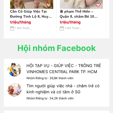
Cần Cô Giúp Việc Tại
🌼 phạm Thế Hiển –
Đường Tỉnh Lộ 8, Huyện
Quận 8, chăm Bé 10
Củ Chi - Lương 12tr
Tháng
triệu/tháng
triệu/tháng
1 Giờ Trước
1 Giờ Trước
Hội nhóm Facebook
HỘI TẠP VỤ - GIÚP VIỆC - TRÔNG TRẺ
VINHOMES CENTRAL PARK TP. HCM
Nhóm Riêng tư · 39,8K thành viên
Tìm người giúp việc nhà - chăm trẻ có
kinh nghiệm và có tâm ở SG
Nhóm Riêng tư · 34,2K thành viên