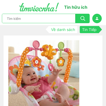
Tin hữu ích
Về danh sách
Tin Tiếp