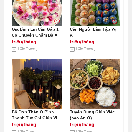
Gia Đình Em Cần Gấp 1
Cần Người Làm Tập Vụ
Cô Chuyên Chăm Bà Ạ
Ạ
triệu/tháng
triệu/tháng
1 Giờ Trước
1 Giờ Trước
Bố Đơn Thân Ở Bình
Tuyển Dụng Giúp Việc
Thạnh Tìm Chị Giúp Việc
(bao Ăn Ở)
Ở Lại
triệu/tháng
triệu/tháng
1 Giờ Trước
1 Giờ Trước