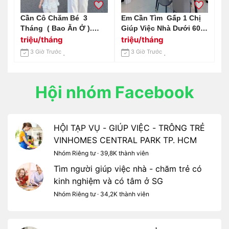
Cần Cô Chăm Bé 3
Em Cần Tìm Gấp 1 Chị
Tháng ( Bao Ăn Ở ).
Giúp Việc Nhà Dưới 60
Lương 15 Triệu
Tuổi
triệu/tháng
triệu/tháng
3 Giờ Trước
3 Giờ Trước
Hội nhóm Facebook
HỘI TẠP VỤ - GIÚP VIỆC - TRÔNG TRẺ
VINHOMES CENTRAL PARK TP. HCM
Nhóm Riêng tư · 39,8K thành viên
Tìm người giúp việc nhà - chăm trẻ có
kinh nghiệm và có tâm ở SG
Nhóm Riêng tư · 34,2K thành viên