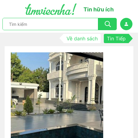
Tin hữu ích
Về danh sách
Tin Tiếp