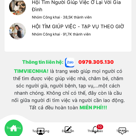
Hội Tìm Người Giúp Việc Ở Lại Với Gia
Đình
Nhóm Công khai · 38,5K thành viên
HỘI TÌM GIÚP VIỆC - TẠP VỤ THEO GIỜ
Nhóm Công khai · 91,7K thành viên
Thông tin liên hệ:
0979.305.130
TIMVIECNHA!
là trang web giúp mọi người có
thể tìm được việc giúp việc nhà, chăm bé, chăm
sóc người già, người bệnh, tạp vụ,…một cách
nhanh chóng. Không chỉ có thế, đây còn là cầu
nối giữa người đi tìm việc và người cần lao động.
Tất cả đều hoàn toàn
MIỄN PHÍ!!!
10
Trang chủ
Tuyển dụng
Đăng tin
Thông báo
Tin nhắn