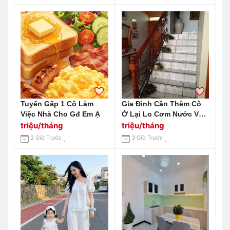
Tuyển Gấp 1 Cô Làm
Gia Đình Cần Thêm Cô
Việc Nhà Cho Gđ Em Ạ
Ở Lại Lo Cơm Nước Và
Sinh Hoạt Hằng Ngày. Ở
triệu/tháng
triệu/tháng
Bình Tân
3 Giờ Trước
3 Giờ Trước