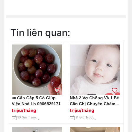
Tin liên quan:
📣 Cần Gấp 5 Cô Giúp
Nhà 2 Vợ Chồng Và 1 Bé
Việc Nhà Lh 0966529171
Cần Chị Chuyên Chăm
Bé Trên Đường An
triệu/tháng
triệu/tháng
Dương Vương Q6
10 Giờ Trước
11 Giờ Trước
Lương Cao Đây Ạ.