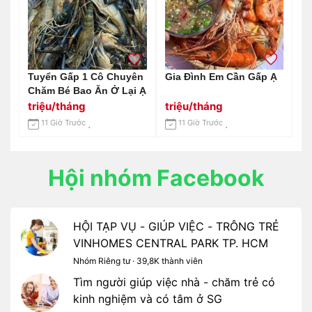
Tuyển Gấp 1 Cô Chuyên
Gia Đình Em Cần Gấp Ạ
Chăm Bé Bao Ăn Ở Lại Ạ
triệu/tháng
triệu/tháng
11 Giờ Trước
11 Giờ Trước
Hội nhóm Facebook
HỘI TẠP VỤ - GIÚP VIỆC - TRÔNG TRẺ
VINHOMES CENTRAL PARK TP. HCM
Nhóm Riêng tư · 39,8K thành viên
Tìm người giúp việc nhà - chăm trẻ có
kinh nghiệm và có tâm ở SG