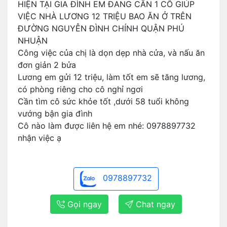
HIỆN TẠI GIA ĐÌNH EM ĐANG CẦN 1 CÔ GIÚP
VIỆC NHÀ LƯƠNG 12 TRIỆU BAO ĂN Ở TRÊN
ĐƯỜNG NGUYỄN ĐÌNH CHÍNH QUẬN PHÚ
NHUẬN
Công việc của chị là dọn dẹp nhà cửa, và nấu ăn
đơn giản 2 bửa
Lương em gửi 12 triệu, làm tốt em sẽ tăng lương,
có phòng riêng cho cô nghỉ ngơi
Cần tìm cô sức khỏe tốt ,dưới 58 tuổi không
vướng bận gia đình
Cô nào làm được liên hệ em nhé: 0978897732
nhận việc ạ
0978897732
Gọi ngay
Chat ngay