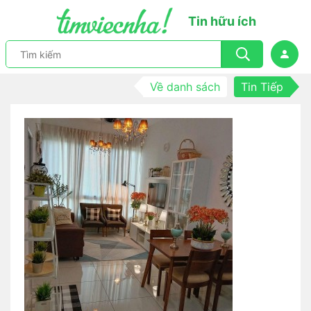
Tin hữu ích
Về danh sách
Tin Tiếp