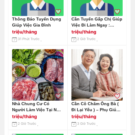
Thông Báo Tuyển Dụng
Cần Tuyển Gấp Chị Giúp
Giúp Việc Gia Đình
Việc Đi Làm Ngay :
0978609760 ( Có Zalo)
triệu/tháng
triệu/tháng
31 Phút Trước
2 Giờ Trước
Nhà Chung Cư Có
Cần Cô Chăm Ông Bà (
Người Làm Việc Tại Nhà
Đi Lại Yếu ) – Phụ Giúp
Nên Cần Cô Giusp Việc
Việc Nhà Đi Về
triệu/tháng
triệu/tháng
2 Giờ Trước
3 Giờ Trước