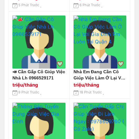
, Rửa Chén
5 Phút Trước
6 Phút Trước
📣 Cần Gấp Cô Giúp Việc
Nhà Em Đang Cần Cô
Nhà Lh 0966529171
Giúp Việc Làm Ở Lại Với
Gia Đình Em Luôn Tại
triệu/tháng
triệu/tháng
Quận 4
9 Phút Trước
18 Phút Trước