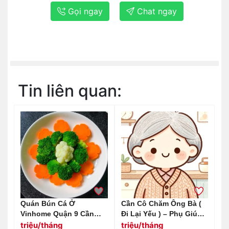
Gọi ngay
Chat ngay
Tin liên quan:
Quán Bún Cá Ở
Cần Cô Chăm Ông Bà (
Vinhome Quận 9 Cần
Đi Lại Yếu ) – Phụ Giúp
Tuyển 1 Cô Về Nhặt Rau
Việc Nhà Đi Về
triệu/tháng
triệu/tháng