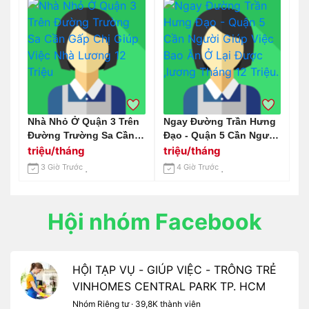
Nhà Nhỏ Ở Quận 3 Trên
Ngay Đường Trần Hưng
Đường Trường Sa Cần
Đạo - Quận 5 Cần Người
Gấp Chị Giúp Việc Nhà
Giúp Việc Bao Ăn Ở Lại
triệu/tháng
triệu/tháng
Lương 12 Triệu
Được ,lương Tháng 12
3 Giờ Trước
4 Giờ Trước
Triệu.
Hội nhóm Facebook
HỘI TẠP VỤ - GIÚP VIỆC - TRÔNG TRẺ
VINHOMES CENTRAL PARK TP. HCM
Nhóm Riêng tư · 39,8K thành viên