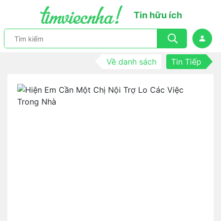
Tin hữu ích
Về danh sách
Tin Tiếp