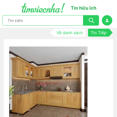
Tin hữu ích
Về danh sách
Tin Tiếp