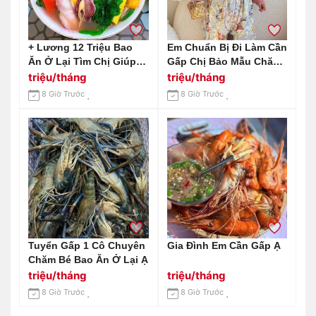
+ Lương 12 Triệu Bao
Em Chuẩn Bị Đi Làm Cần
Ăn Ở Lại Tìm Chị Giúp
Gấp Chị Bảo Mẫu Chăm
Việc Quê Miền Bắc :
Sóc Bé 6 Tháng
triệu/tháng
triệu/tháng
0978609760 ( Có Zalo)
8 Giờ Trước
8 Giờ Trước
Tuyển Gấp 1 Cô Chuyên
Gia Đình Em Cần Gấp Ạ
Chăm Bé Bao Ăn Ở Lại Ạ
triệu/tháng
triệu/tháng
8 Giờ Trước
8 Giờ Trước