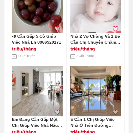
📣 Cần Gấp 5 Cô Giúp
Nhà 2 Vợ Chồng Và 1 Bé
Việc Nhà Lh 0966529171
Cần Chị Chuyên Chăm
Bé Trên Đường An
triệu/tháng
triệu/tháng
Dương Vương Q6
7 Giờ Trước
7 Giờ Trước
Lương Cao Đây Ạ.
Em Đang Cần Gấp Một
E Cần 1 Chị Giúp Việc
Chị Giúp Việc Nhà Nấu
Nhà Ở Trên Đường
Ăn ,dọn Dẹp Nhà Cửa
Nguyễn Thị Định Q2
triệu/tháng
triệu/tháng