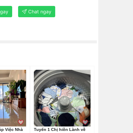
ngay
Chat ngay
úp Việc Nhà
Tuyển 1 Chị hiền Lành về