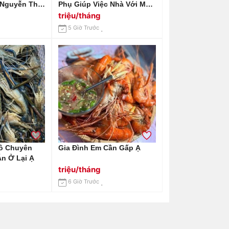
Nguyễn Thị
Phụ Giúp Việc Nhà Với Mức
hà Cát Lái
Lương Từ 10 Triệu Trở Lên!
triệu/tháng
3 Triệu
5 Giờ Trước
ô Chuyên
Gia Đình Em Cần Gấp Ạ
n Ở Lại Ạ
triệu/tháng
6 Giờ Trước