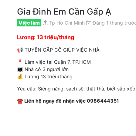
Gia Đình Em Cần Gấp Ạ
Việc làm
Tp Hồ Chí Minh
Đăng 1 tháng trướ
Lương: 13 triệu/tháng
📢 TUYỂN GẤP CÔ GIÚP VIỆC NHÀ
📍 Làm việc tại Quận 7, TP.HCM
👨‍👩‍👧 Nhà có 3 người lớn
💰 Lương 13 triệu/tháng
Yêu cầu: Siêng năng, sạch sẽ, thật thà, biết sắp xếp
☎️ Liên hệ ngay để nhận việc 0986444351