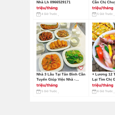
Nhà Lh 0966529171
Cần Chị Chu
Trên Đường
triệu/tháng
triệu/tháng
Vương Q6 L
4 Giờ Trước
5 Giờ Trước
Ạ.
Nhà 3 Lầu Tại Tân Bình Cần
+ Lương 12 
Tuyển Giúp Việc Nhà -
Lại Tìm Chị 
Lương Cao
Miền Bắc : 0
triệu/tháng
triệu/tháng
Zalo)
5 Giờ Trước
6 Giờ Trước