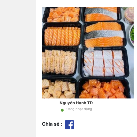
Nguyễn Hạnh TD
•
Đang hoạt động
Chia sẻ :