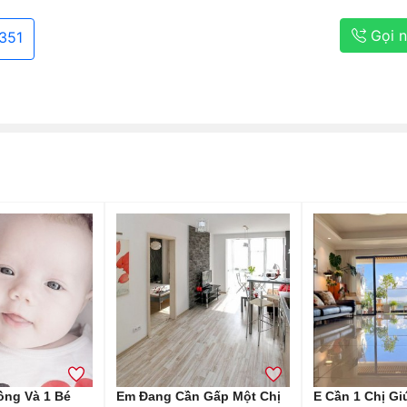
Gọi 
351
ồng Và 1 Bé
Em Đang Cần Gấp Một Chị
E Cần 1 Chị Gi