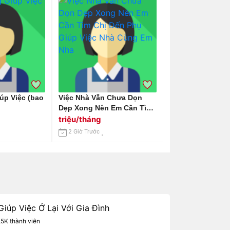
úp Việc (bao
Việc Nhà Vẫn Chưa Dọn
Dẹp Xong Nên Em Cần Tìm
Chị Đến Phụ Giúp Việc Nhà
triệu/tháng
Cùng Em Nha
2 Giờ Trước
iúp Việc Ở Lại Với Gia Đình
,5K thành viên