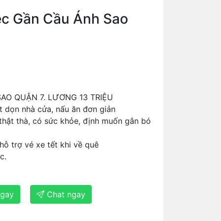
ệc Gần Cầu Ánh Sao
SAO QUẬN 7. LƯƠNG 13 TRIỆU
ét dọn nhà cửa, nấu ăn đơn giản
 thật thà, có sức khỏe, định muốn gắn bó
hỗ trợ vé xe tết khi về quê
c.
ngay
Chat ngay