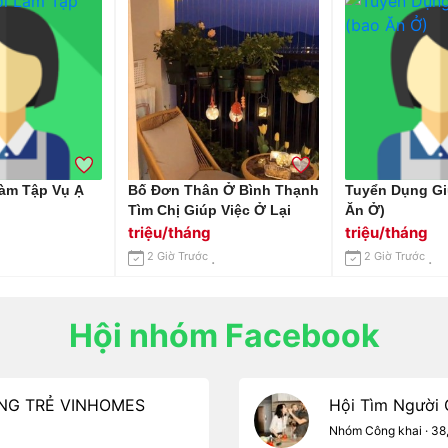
àm Tập Vụ Ạ
Bố Đơn Thân Ở Bình Thạnh
Tuyển Dụng Gi
Tìm Chị Giúp Việc Ở Lại
Ăn Ở)
triệu/tháng
triệu/tháng
2 Giờ Trước
2 Giờ Trước
Hội nhóm Facebook
RÔNG TRẺ VINHOMES
Hội Tìm Người G
Nhóm Công khai · 38