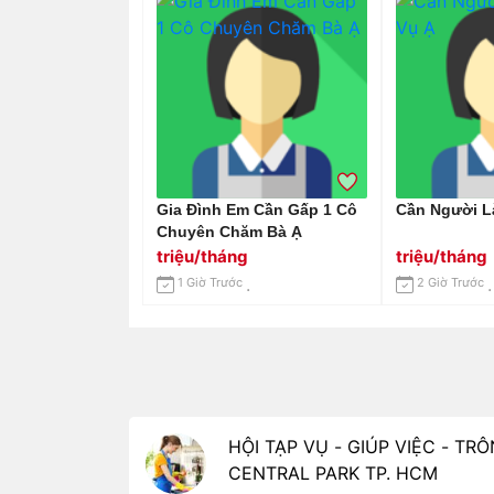
Gia Đình Em Cần Gấp 1 Cô
Cần Người L
Chuyên Chăm Bà Ạ
triệu/tháng
triệu/tháng
1 Giờ Trước
2 Giờ Trước
HỘI TẠP VỤ - GIÚP VIỆC - T
CENTRAL PARK TP. HCM