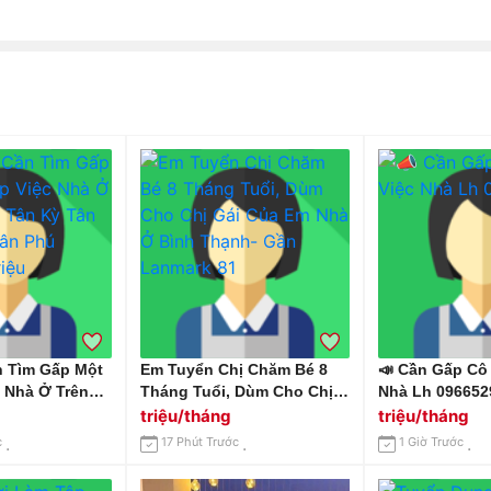
 Tìm Gấp Một
Em Tuyển Chị Chăm Bé 8
📣 Cần Gấp Cô
 Nhà Ở Trên
Tháng Tuổi, Dùm Cho Chị
Nhà Lh 096652
Kỳ Tân Quý
Gái Của Em Nhà Ở Bình
triệu/tháng
triệu/tháng
ú Lương 14
Thạnh- Gần Lanmark 81
c
17 Phút Trước
1 Giờ Trước