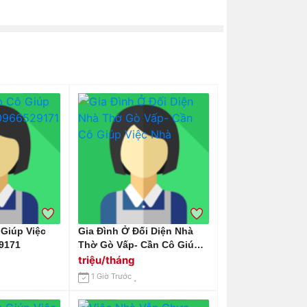
 Giúp Việc
Gia Đình Ở Đối Diện Nhà
9171
Thờ Gò Vấp- Cần Cô Giúp
Việc Nhà
triệu/tháng
1 Giờ Trước