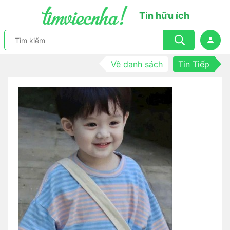
Tin hữu ích
Về danh sách
Tin Tiếp