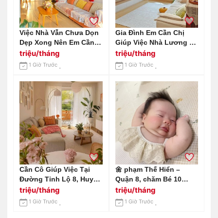
Việc Nhà Vẫn Chưa Dọn
Gia Đình Em Cần Chị
Dẹp Xong Nên Em Cần
Giúp Việc Nhà Lương 13
Tìm Chị Đến Phụ Giúp
Triệu Ở Chung Cư
triệu/tháng
triệu/tháng
Việc Nhà Cùng Em Nha
Vinhomes Tân Cảng-
1 Giờ Trước
1 Giờ Trước
Bình Thạnh
Cần Cô Giúp Việc Tại
🌼 phạm Thế Hiển –
Đường Tỉnh Lộ 8, Huyện
Quận 8, chăm Bé 10
Củ Chi - Lương 12tr
Tháng
triệu/tháng
triệu/tháng
1 Giờ Trước
1 Giờ Trước