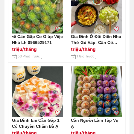
📣 Cần Gấp Cô Giúp Việc
Gia Đình Ở Đối Diện Nhà
Nhà Lh 0966529171
Thờ Gò Vấp- Cần Cô
Giúp Việc Nhà
triệu/tháng
triệu/tháng
53 Phút Trước
1 Giờ Trước
Gia Đình Em Cần Gấp 1
Cần Người Làm Tập Vụ
Cô Chuyên Chăm Bà Ạ
Ạ
triệu/tháng
triệu/tháng