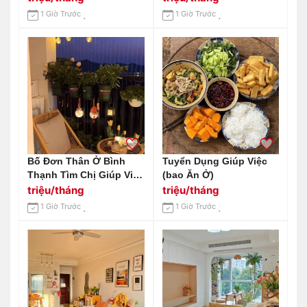
1 Giờ Trước
1 Giờ Trước
Bố Đơn Thân Ở Bình
Tuyển Dụng Giúp Việc
Thạnh Tìm Chị Giúp Việc
(bao Ăn Ở)
Ở Lại
triệu/tháng
triệu/tháng
1 Giờ Trước
1 Giờ Trước