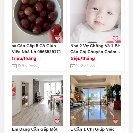
📣 Cần Gấp 5 Cô Giúp
Nhà 2 Vợ Chồng Và 1 Bé
Việc Nhà Lh 0966529171
Cần Chị Chuyên Chăm
Bé Trên Đường An
triệu/tháng
triệu/tháng
Dương Vương Q6
15 Giờ Trước
15 Giờ Trước
Lương Cao Đây Ạ.
Em Đang Cần Gấp Một
E Cần 1 Chị Giúp Việc