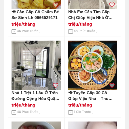
📢 Cần Gấp Cô Chăm Bé
Nhà Em Cần Tìm Gấp
Sơ Sinh Lh 0966529171
Chị Giúp Việc Nhà Ở
Quận Tân Bình Trên
triệu/tháng
triệu/tháng
Đường Âu Cơ Lương 14
46 Phút Trước
48 Phút Trước
Triệu Bao Ăn Ở
Nhà 1 Trệt 1 Lầu Ở Trên
📢 Tuyển Gấp 30 Cô
Đường Cộng Hòa Quận
Giúp Việc Nhà – Thu
Tân Bình Cần Tìm Gấp
Nhập 9–12 Triệu/tháng
triệu/tháng
triệu/tháng
Chị Giúp Việc Lương
48 Phút Trước
1 Giờ Trước
13tr Bao Ăn Ở