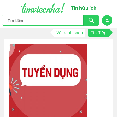
Tin hữu ích
Về danh sách
Tin Tiếp