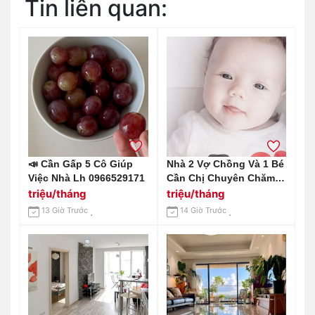
Tin liên quan:
📣 Cần Gấp 5 Cô Giúp
Nhà 2 Vợ Chồng Và 1 Bé
Việc Nhà Lh 0966529171
Cần Chị Chuyên Chăm
Bé Trên Đường An
triệu/tháng
triệu/tháng
Dương Vương Q6
13 Giờ Trước
14 Giờ Trước
Lương Cao Đây Ạ.