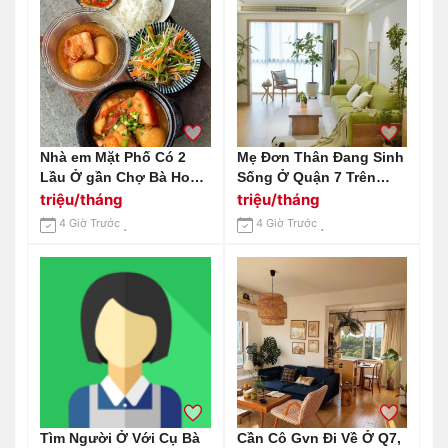
Nhà em Mặt Phố Có 2
Mẹ Đơn Thân Đang Sinh
Lầu Ở gần Chợ Bà Hom-
Sống Ở Quận 7 Trên
Bình Tân. Muốn Tìm Chị
Đường Nguyễn Văn Linh
triệu/tháng
triệu/tháng
Dưới 59 Tuổi Về Làm
Cần Cô Giúp Việc Nhà
4 Giờ Trước
4 Giờ Trước
Công Việc Nhà
,nhà 2 Mẹ Con (bao Ăn
Ở Lại )
Tìm Người Ở Với Cụ Bà
Cần Cô Gvn Đi Về Ở Q7,