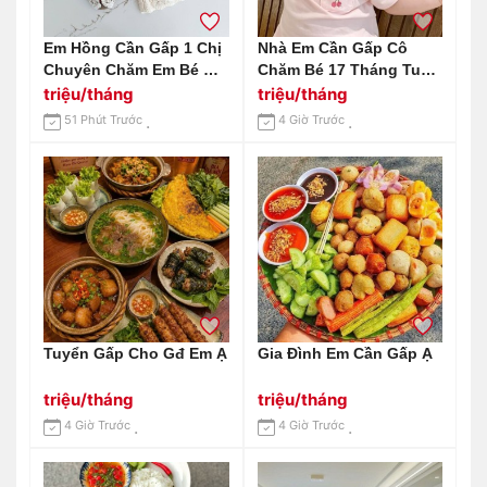
Em Hồng Cần Gấp 1 Chị
Nhà Em Cần Gấp Cô
Chuyên Chăm Em Bé Ở
Chăm Bé 17 Tháng Tuổi
Chung Cư Phúc Thịnh
Ở Quận 2, Bé Ngoan, Dễ
triệu/tháng
triệu/tháng
Quận 5 – Lương Tháng
Thương Lắm Ạ.
51 Phút Trước
4 Giờ Trước
Em Gửi 14 Triệu Ạ.
Tuyển Gấp Cho Gđ Em Ạ
Gia Đình Em Cần Gấp Ạ
triệu/tháng
triệu/tháng
4 Giờ Trước
4 Giờ Trước