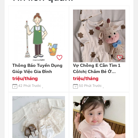
Thông Báo Tuyển Dụng
Vợ Chồng E Cần Tìm 1
Giúp Việc Gia Đình
Cô/chị Chăm Bé Ở
Chung Cư Quân Đội
triệu/tháng
triệu/tháng
Quận Gò Vấp Lương 13
42 Phút Trước
50 Phút Trước
Triệu Ạ