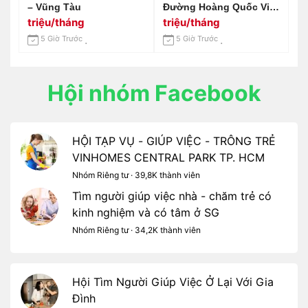
– Vũng Tàu
Đường Hoàng Quốc Việt
- Phường Tân Mỹ -
triệu/tháng
triệu/tháng
Lương 9tr
5 Giờ Trước
5 Giờ Trước
Hội nhóm Facebook
HỘI TẠP VỤ - GIÚP VIỆC - TRÔNG TRẺ
VINHOMES CENTRAL PARK TP. HCM
Nhóm Riêng tư · 39,8K thành viên
Tìm người giúp việc nhà - chăm trẻ có
kinh nghiệm và có tâm ở SG
Nhóm Riêng tư · 34,2K thành viên
Hội Tìm Người Giúp Việc Ở Lại Với Gia
Đình