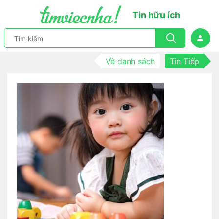
Tin hữu ích
Về danh sách
Tin Tiếp