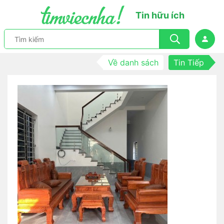
Tin hữu ích
Về danh sách
Tin Tiếp