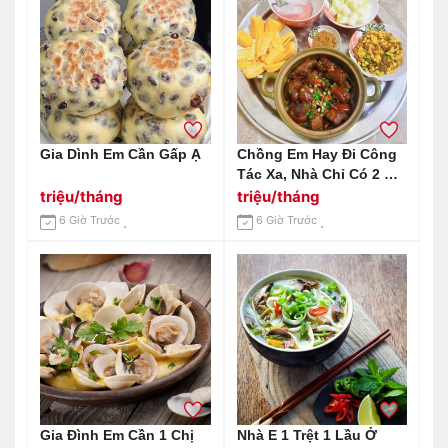
Gia Dình Em Cần Gấp Ạ
Chồng Em Hay Đi Công
Tác Xa, Nhà Chỉ Có 2 Mẹ
Con Cần Gấp 1 Chị Giúp
triệu/tháng
triệu/tháng
Việc Nhà Tại Huỳnh Tấn
6 Giờ Trước
6 Giờ Trước
Phát Quận 7 Lương 12
Triệu Bao Ăn Ở.
Gia Đình Em Cần 1 Chị
Nhà E 1 Trệt 1 Lầu Ở