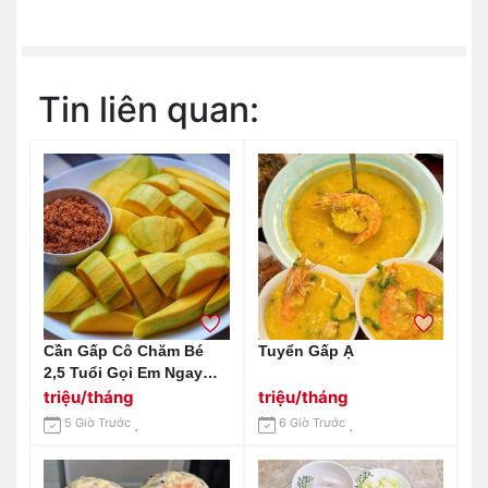
Tin liên quan:
Cần Gấp Cô Chăm Bé
Tuyển Gấp Ạ
2,5 Tuổi Gọi Em Ngay
0966529171
triệu/tháng
triệu/tháng
5 Giờ Trước
6 Giờ Trước