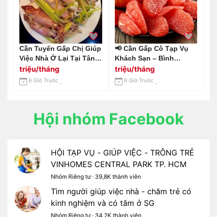
Cần Tuyển Gấp Chị Giúp
📢 Cần Gấp Cô Tạp Vụ
Việc Nhà Ở Lại Tại Tân
Khách Sạn – Bình
Bình Lương 10-12 Triệu /
Chánh, Long An 📢 Gọi
triệu/tháng
triệu/tháng
Tháng
Em 0966529171
6 Giờ Trước
6 Giờ Trước
Hội nhóm Facebook
HỘI TẠP VỤ - GIÚP VIỆC - TRÔNG TRẺ
VINHOMES CENTRAL PARK TP. HCM
Nhóm Riêng tư · 39,8K thành viên
Tìm người giúp việc nhà - chăm trẻ có
kinh nghiệm và có tâm ở SG
Nhóm Riêng tư · 34,2K thành viên