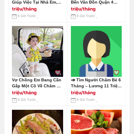
Giúp Việc Tại Nhà Em,
Bến Vân Đồn Quận 4
Ăn Ở Lại Nhà Em Ở
Cần Tuyển Chị Giúp Việc
triệu/tháng
triệu/tháng
Chung Cư Estella
Lương 14tr Ạ
6 Giờ Trước
6 Giờ Trước
Heights Q2 Lương Em
Gửi 13 Triệu
Vợ Chồng Em Đang Cần
📣 Tìm Người Chăm Bé 6
Gấp Một Cô Về Chăm Bé
Tháng – Lương 11 Triệu
4 Tháng Tuổi, Làm Ở Lại
Khởi Điểm Địa Chỉ: Biên
triệu/tháng
triệu/tháng
Tại Đường Tân Sơn,
Hoà – Đồng Nai.
6 Giờ Trước
6 Giờ Trước
Quận Gò Vấp.