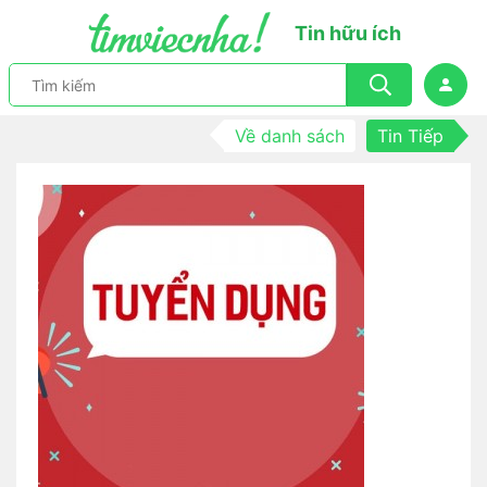
Tin hữu ích
Về danh sách
Tin Tiếp