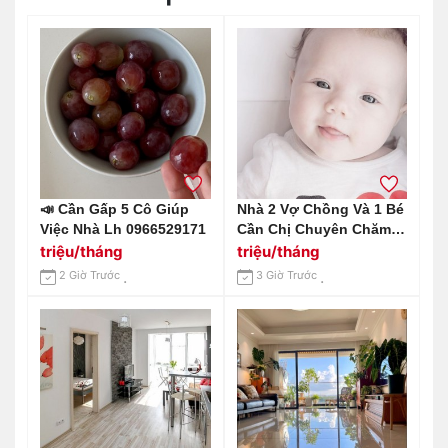
📣 Cần Gấp 5 Cô Giúp
Nhà 2 Vợ Chồng Và 1 Bé
Việc Nhà Lh 0966529171
Cần Chị Chuyên Chăm
Bé Trên Đường An
triệu/tháng
triệu/tháng
Dương Vương Q6
2 Giờ Trước
3 Giờ Trước
Lương Cao Đây Ạ.