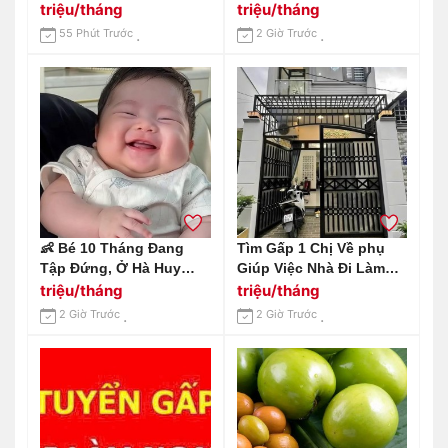
triệu/tháng
triệu/tháng
55 Phút Trước
2 Giờ Trước
👶 Bé 10 Tháng Đang
Tìm Gấp 1 Chị Về phụ
Tập Đứng, Ở Hà Huy
Giúp Việc Nhà Đi Làm
Tập- Quận 7
Ngay Luôn Nha
triệu/tháng
triệu/tháng
2 Giờ Trước
2 Giờ Trước