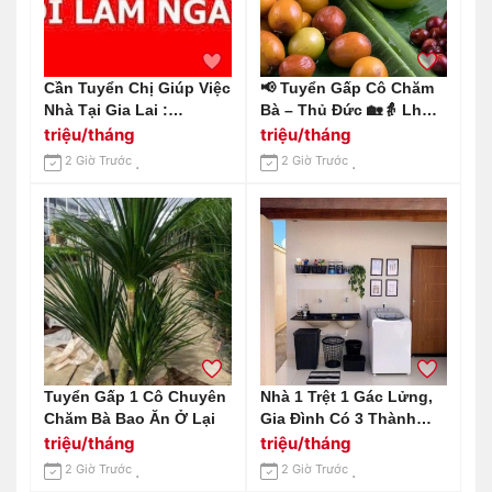
Cần Tuyển Chị Giúp Việc
📢 Tuyển Gấp Cô Chăm
Nhà Tại Gia Lai :
Bà – Thủ Đức 🏡👵 Lh
0978609760 ( Có Zalo)
0966529171
triệu/tháng
triệu/tháng
2 Giờ Trước
2 Giờ Trước
Tuyển Gấp 1 Cô Chuyên
Nhà 1 Trệt 1 Gác Lửng,
Chăm Bà Bao Ăn Ở Lại
Gia Đình Có 3 Thành
Viên Cần 1 Chị Dưới 59
triệu/tháng
triệu/tháng
Tuổi Phụ Giúp Việc Nhà
2 Giờ Trước
2 Giờ Trước
Ở Quận Tân Phú Ở