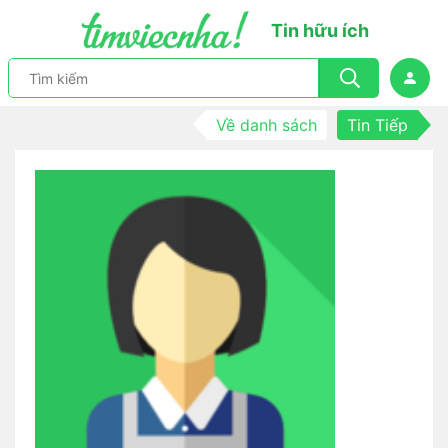
Tin hữu ích
Về danh sách
Tin Tiếp