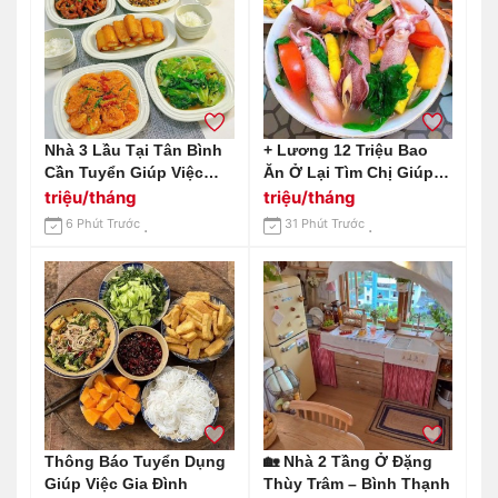
Nhà 3 Lầu Tại Tân Bình
+ Lương 12 Triệu Bao
Cần Tuyển Giúp Việc
Ăn Ở Lại Tìm Chị Giúp
Nhà - Lương Cao
Việc Quê Miền Bắc :
triệu/tháng
triệu/tháng
0978609760 ( Có Zalo)
6 Phút Trước
31 Phút Trước
Thông Báo Tuyển Dụng
🏡 Nhà 2 Tầng Ở Đặng
Giúp Việc Gia Đình
Thùy Trâm – Bình Thạnh