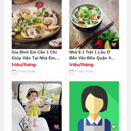
Gia Đình Em Cần 1 Chị
Nhà E 1 Trệt 1 Lầu Ở
Giúp Việc Tại Nhà Em,
Bến Vân Đồn Quận 4
Ăn Ở Lại Nhà Em Ở
Cần Tuyển Chị Giúp Việc
triệu/tháng
triệu/tháng
Chung Cư Estella
Lương 14tr Ạ
11 Giờ Trước
11 Giờ Trước
Heights Q2 Lương Em
Gửi 13 Triệu