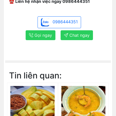
☎️ Liên hệ nhận việc ngay 0986444351
0986444351
Gọi ngay
Chat ngay
Tin liên quan: