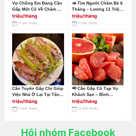
Vợ Chồng Em Đang Cần
📣 Tìm Người Chăm Bé 6
Gấp Một Cô Về Chăm Bé
Tháng – Lương 11 Triệu
4 Tháng Tuổi, Làm Ở Lại
Khởi Điểm Địa Chỉ: Biên
triệu/tháng
triệu/tháng
Tại Đường Tân Sơn,
Hoà – Đồng Nai.
11 Giờ Trước
11 Giờ Trước
Quận Gò Vấp.
Cần Tuyển Gấp Chị Giúp
📢 Cần Gấp Cô Tạp Vụ
Việc Nhà Ở Lại Tại Tân
Khách Sạn – Bình
Bình Lương 10-12 Triệu /
Chánh, Long An 📢 Gọi
triệu/tháng
triệu/tháng
Tháng
Em 0966529171
11 Giờ Trước
12 Giờ Trước
Hội nhóm Facebook