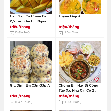
Cần Gấp Cô Chăm Bé
Tuyển Gấp Ạ
2,5 Tuổi Gọi Em Ngay
0966529171
triệu/tháng
triệu/tháng
10 Giờ Trước
11 Giờ Trước
Gia Dình Em Cần Gấp Ạ
Chồng Em Hay Đi Công
Tác Xa, Nhà Chỉ Có 2 Mẹ
Con Cần Gấp 1 Chị Giúp
triệu/tháng
triệu/tháng
Việc Nhà Tại Huỳnh Tấn
11 Giờ Trước
11 Giờ Trước
Phát Quận 7 Lương 12
Triệu Bao Ăn Ở.