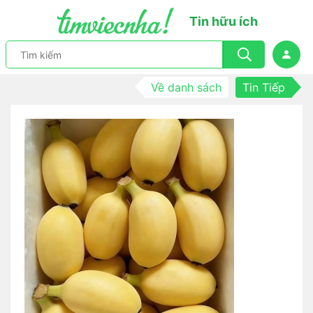
Tin hữu ích
Về danh sách
Tin Tiếp